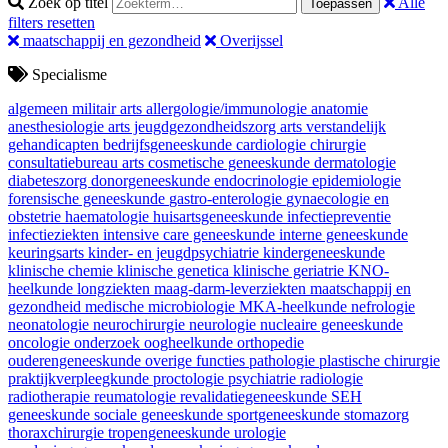
Zoek op titel
Alle
Toepassen
filters resetten
maatschappij en gezondheid
Overijssel
Specialisme
algemeen militair arts
allergologie/immunologie
anatomie
anesthesiologie
arts jeugdgezondheidszorg
arts verstandelijk
gehandicapten
bedrijfsgeneeskunde
cardiologie
chirurgie
consultatiebureau arts
cosmetische geneeskunde
dermatologie
diabeteszorg
donorgeneeskunde
endocrinologie
epidemiologie
forensische geneeskunde
gastro-enterologie
gynaecologie en
obstetrie
haematologie
huisartsgeneeskunde
infectiepreventie
infectieziekten
intensive care geneeskunde
interne geneeskunde
keuringsarts
kinder- en jeugdpsychiatrie
kindergeneeskunde
klinische chemie
klinische genetica
klinische geriatrie
KNO-
heelkunde
longziekten
maag-darm-leverziekten
maatschappij en
gezondheid
medische microbiologie
MKA-heelkunde
nefrologie
neonatologie
neurochirurgie
neurologie
nucleaire geneeskunde
oncologie
onderzoek
oogheelkunde
orthopedie
ouderengeneeskunde
overige functies
pathologie
plastische chirurgie
praktijkverpleegkunde
proctologie
psychiatrie
radiologie
radiotherapie
reumatologie
revalidatiegeneeskunde
SEH
geneeskunde
sociale geneeskunde
sportgeneeskunde
stomazorg
thoraxchirurgie
tropengeneeskunde
urologie