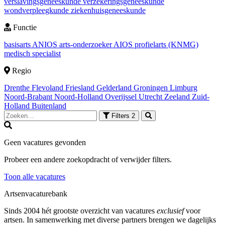
verslavingsgeneeskunde
verzekeringsgeneeskunde
wondverpleegkunde
ziekenhuisgeneeskunde
Functie
basisarts
ANIOS
arts-onderzoeker
AIOS
profielarts (KNMG)
medisch specialist
Regio
Drenthe
Flevoland
Friesland
Gelderland
Groningen
Limburg
Noord-Brabant
Noord-Holland
Overijssel
Utrecht
Zeeland
Zuid-
Holland
Buitenland
Filters
2
Geen vacatures gevonden
Probeer een andere zoekopdracht of verwijder filters.
Toon alle vacatures
Artsenvacaturebank
Sinds 2004 hét grootste overzicht van vacatures
exclusief
voor
artsen. In samenwerking met diverse partners brengen we dagelijks