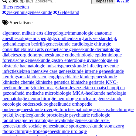
Zoek op titel
Alle
Toepassen
filters resetten
ziekenhuisgeneeskunde
Gelderland
Specialisme
algemeen militair arts
allergologie/immunologie
anatomie
anesthesiologie
arts jeugdgezondheidszorg
arts verstandelijk
gehandicapten
bedrijfsgeneeskunde
cardiologie
chirurgie
consultatiebureau arts
cosmetische geneeskunde
dermatologie
diabeteszorg
donorgeneeskunde
endocrinologie
epidemiologie
forensische geneeskunde
gastro-enterologie
gynaecologie en
obstetrie
haematologie
huisartsgeneeskunde
infectiepreventie
infectieziekten
intensive care geneeskunde
interne geneeskunde
keuringsarts
kinder- en jeugdpsychiatrie
kindergeneeskunde
klinische chemie
klinische genetica
klinische geriatrie
KNO-
heelkunde
longziekten
maag-darm-leverziekten
maatschappij en
gezondheid
medische microbiologie
MKA-heelkunde
nefrologie
neonatologie
neurochirurgie
neurologie
nucleaire geneeskunde
oncologie
onderzoek
oogheelkunde
orthopedie
ouderengeneeskunde
overige functies
pathologie
plastische chirurgie
praktijkverpleegkunde
proctologie
psychiatrie
radiologie
radiotherapie
reumatologie
revalidatiegeneeskunde
SEH
geneeskunde
sociale geneeskunde
sportgeneeskunde
stomazorg
thoraxchirurgie
tropengeneeskunde
urologie