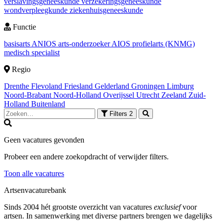
verslavingsgeneeskunde
verzekeringsgeneeskunde
wondverpleegkunde
ziekenhuisgeneeskunde
Functie
basisarts
ANIOS
arts-onderzoeker
AIOS
profielarts (KNMG)
medisch specialist
Regio
Drenthe
Flevoland
Friesland
Gelderland
Groningen
Limburg
Noord-Brabant
Noord-Holland
Overijssel
Utrecht
Zeeland
Zuid-
Holland
Buitenland
Filters
2
Geen vacatures gevonden
Probeer een andere zoekopdracht of verwijder filters.
Toon alle vacatures
Artsenvacaturebank
Sinds 2004 hét grootste overzicht van vacatures
exclusief
voor
artsen. In samenwerking met diverse partners brengen we dagelijks