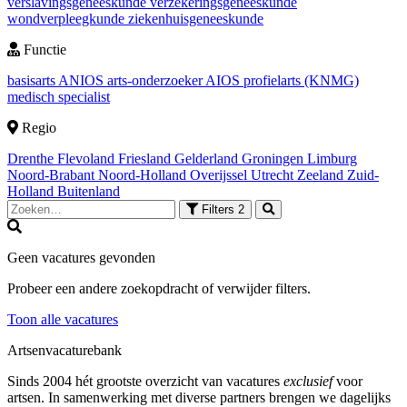
verslavingsgeneeskunde
verzekeringsgeneeskunde
wondverpleegkunde
ziekenhuisgeneeskunde
Functie
basisarts
ANIOS
arts-onderzoeker
AIOS
profielarts (KNMG)
medisch specialist
Regio
Drenthe
Flevoland
Friesland
Gelderland
Groningen
Limburg
Noord-Brabant
Noord-Holland
Overijssel
Utrecht
Zeeland
Zuid-
Holland
Buitenland
Filters
2
Geen vacatures gevonden
Probeer een andere zoekopdracht of verwijder filters.
Toon alle vacatures
Artsenvacaturebank
Sinds 2004 hét grootste overzicht van vacatures
exclusief
voor
artsen. In samenwerking met diverse partners brengen we dagelijks