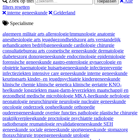
Zoek op titel
Alle
Toepassen
filters resetten
interne geneeskunde
Gelderland
Specialisme
algemeen militair arts
allergologie/immunologie
anatomie
anesthesiologie
arts jeugdgezondheidszorg
arts verstandelijk
gehandicapten
bedrijfsgeneeskunde
cardiologie
chirurgie
consultatiebureau arts
cosmetische geneeskunde
dermatologie
diabeteszorg
donorgeneeskunde
endocrinologie
epidemiologie
forensische geneeskunde
gastro-enterologie
gynaecologie en
obstetrie
haematologie
huisartsgeneeskunde
infectiepreventie
infectieziekten
intensive care geneeskunde
interne geneeskunde
keuringsarts
kinder- en jeugdpsychiatrie
kindergeneeskunde
klinische chemie
klinische genetica
klinische geriatrie
KNO-
heelkunde
longziekten
maag-darm-leverziekten
maatschappij en
gezondheid
medische microbiologie
MKA-heelkunde
nefrologie
neonatologie
neurochirurgie
neurologie
nucleaire geneeskunde
oncologie
onderzoek
oogheelkunde
orthopedie
ouderengeneeskunde
overige functies
pathologie
plastische chirurgie
praktijkverpleegkunde
proctologie
psychiatrie
radiologie
radiotherapie
reumatologie
revalidatiegeneeskunde
SEH
geneeskunde
sociale geneeskunde
sportgeneeskunde
stomazorg
thoraxchirurgie
tropengeneeskunde
urologie