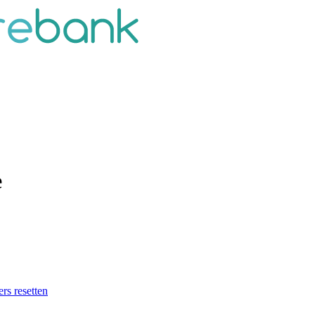
e
ers resetten