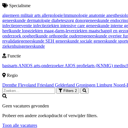
Specialisme
algemeen militair arts
allergologie/immunologie
anatomie
anesthesiol
geneeskunde
dermatologie
diabeteszorg
donorgeneeskunde
endocrin
infectiepreventie
infectieziekten
intensive care geneeskunde
interne 
heelkunde
longziekten
maag-darm-leverziekten
maatschappij en gez
onderzoek
oogheelkunde
orthopedie
ouderengeneeskunde
overige fu
revalidatiegeneeskunde
SEH geneeskunde
sociale geneeskunde
spor
ziekenhuisgeneeskunde
Functie
basisarts
ANIOS
arts-onderzoeker
AIOS
profielarts (KNMG)
medisch
Regio
Drenthe
Flevoland
Friesland
Gelderland
Groningen
Limburg
Noord-
Filters
2
Geen vacatures gevonden
Probeer een andere zoekopdracht of verwijder filters.
Toon alle vacatures