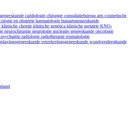
fsgeneeskunde
cardiologie
chirurgie
consultatiebureau arts
cosmetische
ologie en obstetrie
haematologie
huisartsgeneeskunde
e
klinische chemie
klinische genetica
klinische geriatrie
KNO-
gie
neurochirurgie
neurologie
nucleaire geneeskunde
oncologie
e
psychiatrie
radiologie
radiotherapie
reumatologie
rslavingsgeneeskunde
verzekeringsgeneeskunde
wondverpleegkunde
nland