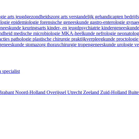
ogie
arts jeugdgezondheidszorg
arts verstandelijk gehandicapten
bedrij
ologie
epidemiologie
forensische geneeskunde
gastro-enterologie
gynaec
geneeskunde
keuringsarts
kinder- en jeugdpsychiatrie
kindergeneeskund
ondheid
medische microbiologie
MKA-heelkunde
nefrologie
neonatolo
ncties
pathologie
plastische chirurgie
praktijkverpleegkunde
proctologi
tgeneeskunde
stomazorg
thoraxchirurgie
tropengeneeskunde
urologie
ve
 specialist
Brabant
Noord-Holland
Overijssel
Utrecht
Zeeland
Zuid-Holland
Buite