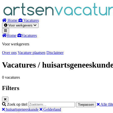
Naar
inhoud
Home
Vacatures
Voor werkgevers
Home
Vacatures
Voor werkgevers
Over ons
Vacature plaatsen
Disclaimer
Vacatures
/ huisartsgeneeskund
0 vacatures
Filters
Zoek op titel
Alle filt
Toepassen
huisartsgeneeskunde
Gelderland