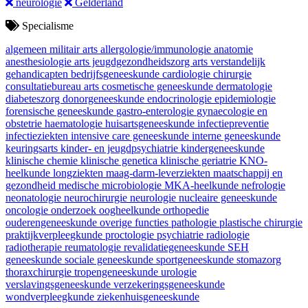
neurologie
Gelderland
Specialisme
algemeen militair arts
allergologie/immunologie
anatomie
anesthesiologie
arts jeugdgezondheidszorg
arts verstandelijk
gehandicapten
bedrijfsgeneeskunde
cardiologie
chirurgie
consultatiebureau arts
cosmetische geneeskunde
dermatologie
diabeteszorg
donorgeneeskunde
endocrinologie
epidemiologie
forensische geneeskunde
gastro-enterologie
gynaecologie en
obstetrie
haematologie
huisartsgeneeskunde
infectiepreventie
infectieziekten
intensive care geneeskunde
interne geneeskunde
keuringsarts
kinder- en jeugdpsychiatrie
kindergeneeskunde
klinische chemie
klinische genetica
klinische geriatrie
KNO-
heelkunde
longziekten
maag-darm-leverziekten
maatschappij en
gezondheid
medische microbiologie
MKA-heelkunde
nefrologie
neonatologie
neurochirurgie
neurologie
nucleaire geneeskunde
oncologie
onderzoek
oogheelkunde
orthopedie
ouderengeneeskunde
overige functies
pathologie
plastische chirurgie
praktijkverpleegkunde
proctologie
psychiatrie
radiologie
radiotherapie
reumatologie
revalidatiegeneeskunde
SEH
geneeskunde
sociale geneeskunde
sportgeneeskunde
stomazorg
thoraxchirurgie
tropengeneeskunde
urologie
verslavingsgeneeskunde
verzekeringsgeneeskunde
wondverpleegkunde
ziekenhuisgeneeskunde