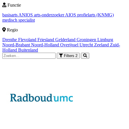
Functie
basisarts
ANIOS
arts-onderzoeker
AIOS
profielarts (KNMG)
medisch specialist
Regio
Drenthe
Flevoland
Friesland
Gelderland
Groningen
Limburg
Noord-Brabant
Noord-Holland
Overijssel
Utrecht
Zeeland
Zuid-
Holland
Buitenland
Filters
2