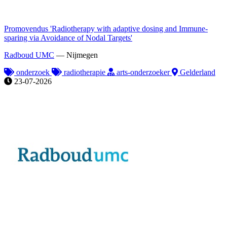
Promovendus 'Radiotherapy with adaptive dosing and Immune-
sparing via Avoidance of Nodal Targets'
Radboud UMC
—
Nijmegen
onderzoek
radiotherapie
arts-onderzoeker
Gelderland
23-07-2026