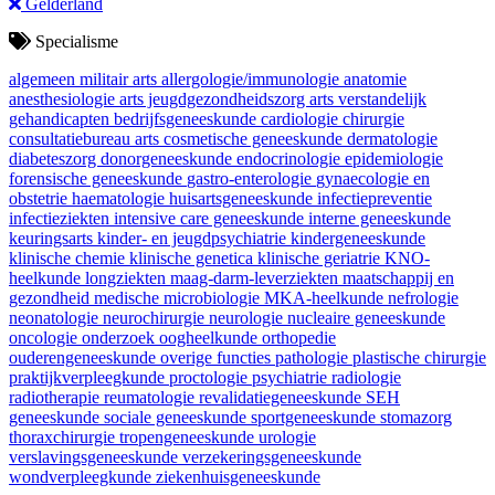
Gelderland
Specialisme
algemeen militair arts
allergologie/immunologie
anatomie
anesthesiologie
arts jeugdgezondheidszorg
arts verstandelijk
gehandicapten
bedrijfsgeneeskunde
cardiologie
chirurgie
consultatiebureau arts
cosmetische geneeskunde
dermatologie
diabeteszorg
donorgeneeskunde
endocrinologie
epidemiologie
forensische geneeskunde
gastro-enterologie
gynaecologie en
obstetrie
haematologie
huisartsgeneeskunde
infectiepreventie
infectieziekten
intensive care geneeskunde
interne geneeskunde
keuringsarts
kinder- en jeugdpsychiatrie
kindergeneeskunde
klinische chemie
klinische genetica
klinische geriatrie
KNO-
heelkunde
longziekten
maag-darm-leverziekten
maatschappij en
gezondheid
medische microbiologie
MKA-heelkunde
nefrologie
neonatologie
neurochirurgie
neurologie
nucleaire geneeskunde
oncologie
onderzoek
oogheelkunde
orthopedie
ouderengeneeskunde
overige functies
pathologie
plastische chirurgie
praktijkverpleegkunde
proctologie
psychiatrie
radiologie
radiotherapie
reumatologie
revalidatiegeneeskunde
SEH
geneeskunde
sociale geneeskunde
sportgeneeskunde
stomazorg
thoraxchirurgie
tropengeneeskunde
urologie
verslavingsgeneeskunde
verzekeringsgeneeskunde
wondverpleegkunde
ziekenhuisgeneeskunde