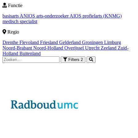
Functie
basisarts
ANIOS
arts-onderzoeker
AIOS
profielarts (KNMG)
medisch specialist
Regio
Drenthe
Flevoland
Friesland
Gelderland
Groningen
Limburg
Noord-Brabant
Noord-Holland
Overijssel
Utrecht
Zeeland
Zuid-
Holland
Buitenland
Filters
2