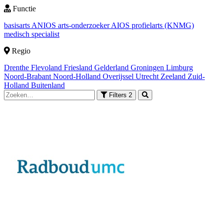
Functie
basisarts
ANIOS
arts-onderzoeker
AIOS
profielarts (KNMG)
medisch specialist
Regio
Drenthe
Flevoland
Friesland
Gelderland
Groningen
Limburg
Noord-Brabant
Noord-Holland
Overijssel
Utrecht
Zeeland
Zuid-
Holland
Buitenland
Filters
2