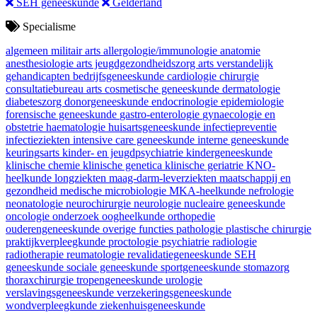
SEH geneeskunde
Gelderland
Specialisme
algemeen militair arts
allergologie/immunologie
anatomie
anesthesiologie
arts jeugdgezondheidszorg
arts verstandelijk
gehandicapten
bedrijfsgeneeskunde
cardiologie
chirurgie
consultatiebureau arts
cosmetische geneeskunde
dermatologie
diabeteszorg
donorgeneeskunde
endocrinologie
epidemiologie
forensische geneeskunde
gastro-enterologie
gynaecologie en
obstetrie
haematologie
huisartsgeneeskunde
infectiepreventie
infectieziekten
intensive care geneeskunde
interne geneeskunde
keuringsarts
kinder- en jeugdpsychiatrie
kindergeneeskunde
klinische chemie
klinische genetica
klinische geriatrie
KNO-
heelkunde
longziekten
maag-darm-leverziekten
maatschappij en
gezondheid
medische microbiologie
MKA-heelkunde
nefrologie
neonatologie
neurochirurgie
neurologie
nucleaire geneeskunde
oncologie
onderzoek
oogheelkunde
orthopedie
ouderengeneeskunde
overige functies
pathologie
plastische chirurgie
praktijkverpleegkunde
proctologie
psychiatrie
radiologie
radiotherapie
reumatologie
revalidatiegeneeskunde
SEH
geneeskunde
sociale geneeskunde
sportgeneeskunde
stomazorg
thoraxchirurgie
tropengeneeskunde
urologie
verslavingsgeneeskunde
verzekeringsgeneeskunde
wondverpleegkunde
ziekenhuisgeneeskunde