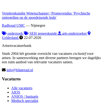
Verpleegkundig Wetenschapper | Promovendus ‘Psychische
ontregeling op de spoedeisende hulp'
Radboud UMC
—
Nijmegen
onderzoek
SEH geneeskunde
arts-onderzoeker
Gelderland
22-07-2026
Artsenvacaturebank
Sinds 2004 hét grootste overzicht van vacatures
exclusief
voor
artsen. In samenwerking met diverse partners brengen we dagelijks
een ruim aanbod van relevante vacatures samen.
info@bilateraal.nl
Vacatures
Alle vacatures
AIOS
ANIOS / basisarts
Medisch specialist