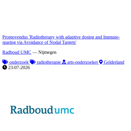
Promovendus 'Radiotherapy with adaptive dosing and Immune-
sparing via Avoidance of Nodal Targets'
Radboud UMC
—
Nijmegen
onderzoek
radiotherapie
arts-onderzoeker
Gelderland
23-07-2026