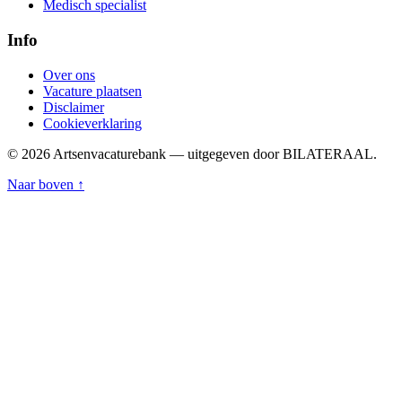
Medisch specialist
Info
Over ons
Vacature plaatsen
Disclaimer
Cookieverklaring
© 2026 Artsenvacaturebank — uitgegeven door BILATERAAL.
Naar boven ↑