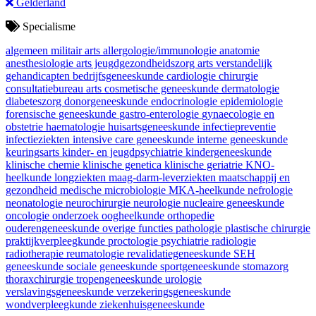
Gelderland
Specialisme
algemeen militair arts
allergologie/immunologie
anatomie
anesthesiologie
arts jeugdgezondheidszorg
arts verstandelijk
gehandicapten
bedrijfsgeneeskunde
cardiologie
chirurgie
consultatiebureau arts
cosmetische geneeskunde
dermatologie
diabeteszorg
donorgeneeskunde
endocrinologie
epidemiologie
forensische geneeskunde
gastro-enterologie
gynaecologie en
obstetrie
haematologie
huisartsgeneeskunde
infectiepreventie
infectieziekten
intensive care geneeskunde
interne geneeskunde
keuringsarts
kinder- en jeugdpsychiatrie
kindergeneeskunde
klinische chemie
klinische genetica
klinische geriatrie
KNO-
heelkunde
longziekten
maag-darm-leverziekten
maatschappij en
gezondheid
medische microbiologie
MKA-heelkunde
nefrologie
neonatologie
neurochirurgie
neurologie
nucleaire geneeskunde
oncologie
onderzoek
oogheelkunde
orthopedie
ouderengeneeskunde
overige functies
pathologie
plastische chirurgie
praktijkverpleegkunde
proctologie
psychiatrie
radiologie
radiotherapie
reumatologie
revalidatiegeneeskunde
SEH
geneeskunde
sociale geneeskunde
sportgeneeskunde
stomazorg
thoraxchirurgie
tropengeneeskunde
urologie
verslavingsgeneeskunde
verzekeringsgeneeskunde
wondverpleegkunde
ziekenhuisgeneeskunde