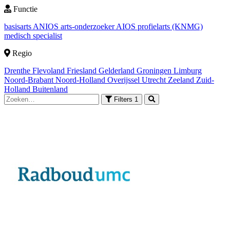
Functie
basisarts
ANIOS
arts-onderzoeker
AIOS
profielarts (KNMG)
medisch specialist
Regio
Drenthe
Flevoland
Friesland
Gelderland
Groningen
Limburg
Noord-Brabant
Noord-Holland
Overijssel
Utrecht
Zeeland
Zuid-
Holland
Buitenland
Filters
1