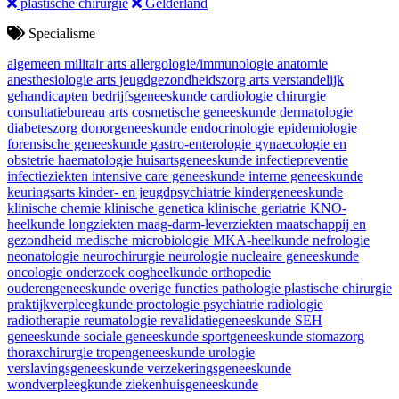
plastische chirurgie
Gelderland
Specialisme
algemeen militair arts
allergologie/immunologie
anatomie
anesthesiologie
arts jeugdgezondheidszorg
arts verstandelijk
gehandicapten
bedrijfsgeneeskunde
cardiologie
chirurgie
consultatiebureau arts
cosmetische geneeskunde
dermatologie
diabeteszorg
donorgeneeskunde
endocrinologie
epidemiologie
forensische geneeskunde
gastro-enterologie
gynaecologie en
obstetrie
haematologie
huisartsgeneeskunde
infectiepreventie
infectieziekten
intensive care geneeskunde
interne geneeskunde
keuringsarts
kinder- en jeugdpsychiatrie
kindergeneeskunde
klinische chemie
klinische genetica
klinische geriatrie
KNO-
heelkunde
longziekten
maag-darm-leverziekten
maatschappij en
gezondheid
medische microbiologie
MKA-heelkunde
nefrologie
neonatologie
neurochirurgie
neurologie
nucleaire geneeskunde
oncologie
onderzoek
oogheelkunde
orthopedie
ouderengeneeskunde
overige functies
pathologie
plastische chirurgie
praktijkverpleegkunde
proctologie
psychiatrie
radiologie
radiotherapie
reumatologie
revalidatiegeneeskunde
SEH
geneeskunde
sociale geneeskunde
sportgeneeskunde
stomazorg
thoraxchirurgie
tropengeneeskunde
urologie
verslavingsgeneeskunde
verzekeringsgeneeskunde
wondverpleegkunde
ziekenhuisgeneeskunde