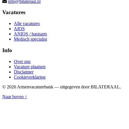
info@bilateraal.nl
Vacatures
Alle vacatures
AIOS
ANIOS / basisarts
Medisch specialist
Info
Over ons
Vacature plaatsen
Disclaimer
Cookieverklaring
© 2026 Artsenvacaturebank — uitgegeven door BILATERAAL.
Naar boven ↑