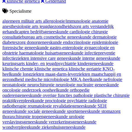
klinische genetica
Gelderland
Specialisme
algemeen militair arts
allergologie/immunologie
anatomie
anesthesiologie
arts jeugdgezondheidszorg
arts verstandelijk
gehandicapten
bedrijfsgeneeskunde
cardiologie
chirurgie
consultatiebureau arts
cosmetische geneeskunde
dermatologie
diabeteszorg
donorgeneeskunde
endocrinologie
epidemiologie
forensische geneeskunde
gastro-enterologie
gynaecologie en
obstetrie
haematologie
huisartsgeneeskunde
infectiepreventie
infectieziekten
intensive care geneeskunde
interne geneeskunde
keuringsarts
kinder- en jeugdpsychiatrie
kindergeneeskunde
klinische chemie
klinische genetica
klinische geriatrie
KNO-
heelkunde
longziekten
maag-darm-leverziekten
maatschappij en
gezondheid
medische microbiologie
MKA-heelkunde
nefrologie
neonatologie
neurochirurgie
neurologie
nucleaire geneeskunde
oncologie
onderzoek
oogheelkunde
orthopedie
ouderengeneeskunde
overige functies
pathologie
plastische chirurgie
praktijkverpleegkunde
proctologie
psychiatrie
radiologie
radiotherapie
reumatologie
revalidatiegeneeskunde
SEH
geneeskunde
sociale geneeskunde
sportgeneeskunde
stomazorg
thoraxchirurgie
tropengeneeskunde
urologie
verslavingsgeneeskunde
verzekeringsgeneeskunde
wondverpleegkunde
ziekenhuisgeneeskunde