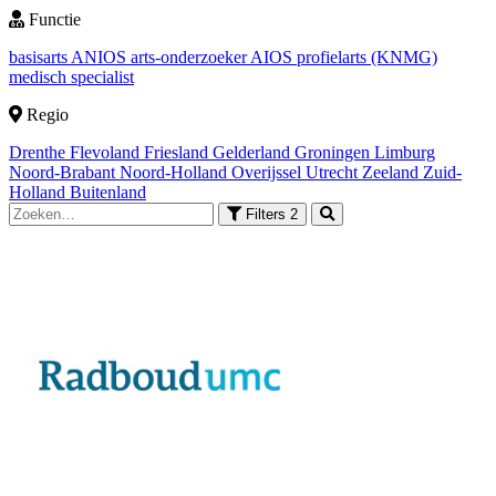
Functie
basisarts
ANIOS
arts-onderzoeker
AIOS
profielarts (KNMG)
medisch specialist
Regio
Drenthe
Flevoland
Friesland
Gelderland
Groningen
Limburg
Noord-Brabant
Noord-Holland
Overijssel
Utrecht
Zeeland
Zuid-
Holland
Buitenland
Filters
2