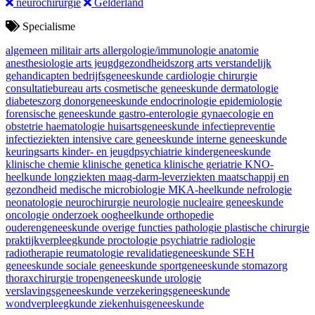
neurochirurgie
Gelderland
Specialisme
algemeen militair arts
allergologie/immunologie
anatomie
anesthesiologie
arts jeugdgezondheidszorg
arts verstandelijk
gehandicapten
bedrijfsgeneeskunde
cardiologie
chirurgie
consultatiebureau arts
cosmetische geneeskunde
dermatologie
diabeteszorg
donorgeneeskunde
endocrinologie
epidemiologie
forensische geneeskunde
gastro-enterologie
gynaecologie en
obstetrie
haematologie
huisartsgeneeskunde
infectiepreventie
infectieziekten
intensive care geneeskunde
interne geneeskunde
keuringsarts
kinder- en jeugdpsychiatrie
kindergeneeskunde
klinische chemie
klinische genetica
klinische geriatrie
KNO-
heelkunde
longziekten
maag-darm-leverziekten
maatschappij en
gezondheid
medische microbiologie
MKA-heelkunde
nefrologie
neonatologie
neurochirurgie
neurologie
nucleaire geneeskunde
oncologie
onderzoek
oogheelkunde
orthopedie
ouderengeneeskunde
overige functies
pathologie
plastische chirurgie
praktijkverpleegkunde
proctologie
psychiatrie
radiologie
radiotherapie
reumatologie
revalidatiegeneeskunde
SEH
geneeskunde
sociale geneeskunde
sportgeneeskunde
stomazorg
thoraxchirurgie
tropengeneeskunde
urologie
verslavingsgeneeskunde
verzekeringsgeneeskunde
wondverpleegkunde
ziekenhuisgeneeskunde