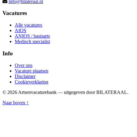
info@bilateraal.nl
Vacatures
Alle vacatures
AIOS
ANIOS / basisarts
Medisch specialist
Info
Over ons
Vacature plaatsen
Disclaimer
Cookieverklaring
© 2026 Artsenvacaturebank — uitgegeven door BILATERAAL.
Naar boven ↑