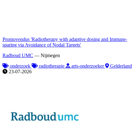
Promovendus 'Radiotherapy with adaptive dosing and Immune-
sparing via Avoidance of Nodal Targets'
Radboud UMC
—
Nijmegen
onderzoek
radiotherapie
arts-onderzoeker
Gelderland
23-07-2026