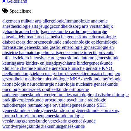
Gelderland
Specialisme
algemeen militair arts
allergologie/immunologie
anatomie
anesthesiologie
arts jeugdgezondheidszorg
arts verstandelijk
gehandicapten
bedrijfsgeneeskunde
cardiologie
chirurgie
consultatiebureau arts
cosmetische geneeskunde
dermatologie
diabeteszorg
donorgeneeskunde
endocrinologie
epidemiologie
forensische geneeskunde
gastro-enterologie
gynaecologie en
obstetrie
haematologie
huisartsgeneeskunde
infectiepreventie
infectieziekten
intensive care geneeskunde
interne geneeskunde
keuringsarts
kinder- en jeugdpsychiatrie
kindergeneeskunde
klinische chemie
klinische genetica
klinische geriatrie
KNO-
heelkunde
longziekten
maag-darm-leverziekten
maatschappij en
gezondheid
medische microbiologie
MKA-heelkunde
nefrologie
neonatologie
neurochirurgie
neurologie
nucleaire geneeskunde
oncologie
onderzoek
oogheelkunde
orthopedie
ouderengeneeskunde
overige functies
pathologie
plastische chirurgie
praktijkverpleegkunde
proctologie
psychiatrie
radiologie
radiotherapie
reumatologie
revalidatiegeneeskunde
SEH
geneeskunde
sociale geneeskunde
sportgeneeskunde
stomazorg
thoraxchirurgie
tropengeneeskunde
urologie
verslavingsgeneeskunde
verzekeringsgeneeskunde
wondverpleegkunde
ziekenhuisgeneeskunde