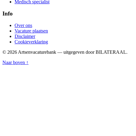
Medisch specialist
Info
Over ons
Vacature plaatsen
Disclaimer
Cookieverklaring
© 2026 Artsenvacaturebank — uitgegeven door BILATERAAL.
Naar boven ↑