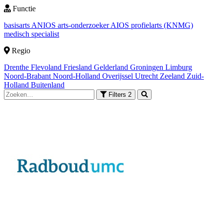
Functie
basisarts
ANIOS
arts-onderzoeker
AIOS
profielarts (KNMG)
medisch specialist
Regio
Drenthe
Flevoland
Friesland
Gelderland
Groningen
Limburg
Noord-Brabant
Noord-Holland
Overijssel
Utrecht
Zeeland
Zuid-
Holland
Buitenland
Filters
2