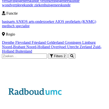
verslavingsgeneeskunde
verzekeringsgeneeskunde
wondverpleegkunde
ziekenhuisgeneeskunde
Functie
basisarts
ANIOS
arts-onderzoeker
AIOS
profielarts (KNMG)
medisch specialist
Regio
Drenthe
Flevoland
Friesland
Gelderland
Groningen
Limburg
Noord-Brabant
Noord-Holland
Overijssel
Utrecht
Zeeland
Zuid-
Holland
Buitenland
Filters
2