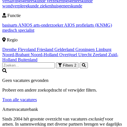
verslavingsgeneeskunde
verzekeringsgeneeskunde
wondverpleegkunde
ziekenhuisgeneeskunde
Functie
basisarts
ANIOS
arts-onderzoeker
AIOS
profielarts (KNMG)
medisch specialist
Regio
Drenthe
Flevoland
Friesland
Gelderland
Groningen
Limburg
Noord-Brabant
Noord-Holland
Overijssel
Utrecht
Zeeland
Zuid-
Holland
Buitenland
Filters
2
Geen vacatures gevonden
Probeer een andere zoekopdracht of verwijder filters.
Toon alle vacatures
Artsenvacaturebank
Sinds 2004 hét grootste overzicht van vacatures
exclusief
voor
artsen. In samenwerking met diverse partners brengen we dagelijks