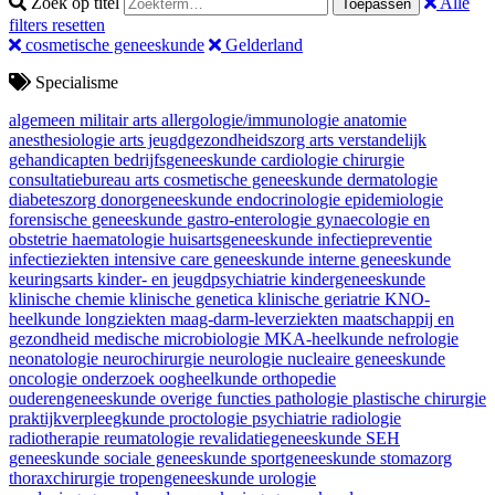
Zoek op titel
Alle
Toepassen
filters resetten
cosmetische geneeskunde
Gelderland
Specialisme
algemeen militair arts
allergologie/immunologie
anatomie
anesthesiologie
arts jeugdgezondheidszorg
arts verstandelijk
gehandicapten
bedrijfsgeneeskunde
cardiologie
chirurgie
consultatiebureau arts
cosmetische geneeskunde
dermatologie
diabeteszorg
donorgeneeskunde
endocrinologie
epidemiologie
forensische geneeskunde
gastro-enterologie
gynaecologie en
obstetrie
haematologie
huisartsgeneeskunde
infectiepreventie
infectieziekten
intensive care geneeskunde
interne geneeskunde
keuringsarts
kinder- en jeugdpsychiatrie
kindergeneeskunde
klinische chemie
klinische genetica
klinische geriatrie
KNO-
heelkunde
longziekten
maag-darm-leverziekten
maatschappij en
gezondheid
medische microbiologie
MKA-heelkunde
nefrologie
neonatologie
neurochirurgie
neurologie
nucleaire geneeskunde
oncologie
onderzoek
oogheelkunde
orthopedie
ouderengeneeskunde
overige functies
pathologie
plastische chirurgie
praktijkverpleegkunde
proctologie
psychiatrie
radiologie
radiotherapie
reumatologie
revalidatiegeneeskunde
SEH
geneeskunde
sociale geneeskunde
sportgeneeskunde
stomazorg
thoraxchirurgie
tropengeneeskunde
urologie