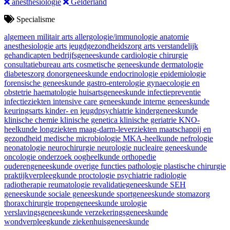
anesthesiologie
Gelderland
Specialisme
algemeen militair arts
allergologie/immunologie
anatomie
anesthesiologie
arts jeugdgezondheidszorg
arts verstandelijk
gehandicapten
bedrijfsgeneeskunde
cardiologie
chirurgie
consultatiebureau arts
cosmetische geneeskunde
dermatologie
diabeteszorg
donorgeneeskunde
endocrinologie
epidemiologie
forensische geneeskunde
gastro-enterologie
gynaecologie en
obstetrie
haematologie
huisartsgeneeskunde
infectiepreventie
infectieziekten
intensive care geneeskunde
interne geneeskunde
keuringsarts
kinder- en jeugdpsychiatrie
kindergeneeskunde
klinische chemie
klinische genetica
klinische geriatrie
KNO-
heelkunde
longziekten
maag-darm-leverziekten
maatschappij en
gezondheid
medische microbiologie
MKA-heelkunde
nefrologie
neonatologie
neurochirurgie
neurologie
nucleaire geneeskunde
oncologie
onderzoek
oogheelkunde
orthopedie
ouderengeneeskunde
overige functies
pathologie
plastische chirurgie
praktijkverpleegkunde
proctologie
psychiatrie
radiologie
radiotherapie
reumatologie
revalidatiegeneeskunde
SEH
geneeskunde
sociale geneeskunde
sportgeneeskunde
stomazorg
thoraxchirurgie
tropengeneeskunde
urologie
verslavingsgeneeskunde
verzekeringsgeneeskunde
wondverpleegkunde
ziekenhuisgeneeskunde