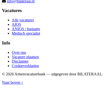
info@bilateraal.nl
Vacatures
Alle vacatures
AIOS
ANIOS / basisarts
Medisch specialist
Info
Over ons
Vacature plaatsen
Disclaimer
Cookieverklaring
© 2026 Artsenvacaturebank — uitgegeven door BILATERAAL.
Naar boven ↑