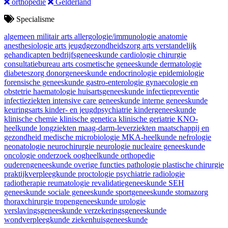
orthopedie
Gelderland
Specialisme
algemeen militair arts
allergologie/immunologie
anatomie
anesthesiologie
arts jeugdgezondheidszorg
arts verstandelijk
gehandicapten
bedrijfsgeneeskunde
cardiologie
chirurgie
consultatiebureau arts
cosmetische geneeskunde
dermatologie
diabeteszorg
donorgeneeskunde
endocrinologie
epidemiologie
forensische geneeskunde
gastro-enterologie
gynaecologie en
obstetrie
haematologie
huisartsgeneeskunde
infectiepreventie
infectieziekten
intensive care geneeskunde
interne geneeskunde
keuringsarts
kinder- en jeugdpsychiatrie
kindergeneeskunde
klinische chemie
klinische genetica
klinische geriatrie
KNO-
heelkunde
longziekten
maag-darm-leverziekten
maatschappij en
gezondheid
medische microbiologie
MKA-heelkunde
nefrologie
neonatologie
neurochirurgie
neurologie
nucleaire geneeskunde
oncologie
onderzoek
oogheelkunde
orthopedie
ouderengeneeskunde
overige functies
pathologie
plastische chirurgie
praktijkverpleegkunde
proctologie
psychiatrie
radiologie
radiotherapie
reumatologie
revalidatiegeneeskunde
SEH
geneeskunde
sociale geneeskunde
sportgeneeskunde
stomazorg
thoraxchirurgie
tropengeneeskunde
urologie
verslavingsgeneeskunde
verzekeringsgeneeskunde
wondverpleegkunde
ziekenhuisgeneeskunde