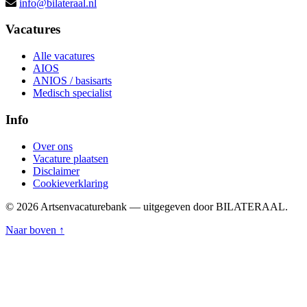
info@bilateraal.nl
Vacatures
Alle vacatures
AIOS
ANIOS / basisarts
Medisch specialist
Info
Over ons
Vacature plaatsen
Disclaimer
Cookieverklaring
© 2026 Artsenvacaturebank — uitgegeven door BILATERAAL.
Naar boven ↑