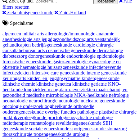
Zoek op titel
Alle
Toepassen
filters resetten
ziekenhuisgeneeskunde
Zuid-Holland
Specialisme
algemeen militair arts
allergologie/immunologie
anatomie
anesthesiologie
arts jeugdgezondheidszorg
arts verstandelijk
gehandicapten
bedrijfsgeneeskunde
cardiologie
chirurgie
consultatiebureau arts
cosmetische geneeskunde
dermatologie
diabeteszorg
donorgeneeskunde
endocrinologie
epidemiologie
forensische geneeskunde
gastro-enterologie
gynaecologie en
obstetrie
haematologie
huisartsgeneeskunde
infectiepreventie
infectieziekten
intensive care geneeskunde
interne geneeskunde
keuringsarts
kinder- en jeugdpsychiatrie
kindergeneeskunde
klinische chemie
klinische genetica
klinische geriatrie
KNO-
heelkunde
longziekten
maag-darm-leverziekten
maatschappij en
gezondheid
medische microbiologie
MKA-heelkunde
nefrologie
neonatologie
neurochirurgie
neurologie
nucleaire geneeskunde
oncologie
onderzoek
oogheelkunde
orthopedie
ouderengeneeskunde
overige functies
pathologie
plastische chirurgie
praktijkverpleegkunde
proctologie
psychiatrie
radiologie
radiotherapie
reumatologie
revalidatiegeneeskunde
SEH
geneeskunde
sociale geneeskunde
sportgeneeskunde
stomazorg
thoraxchirurgie
tropengeneeskunde
urologie