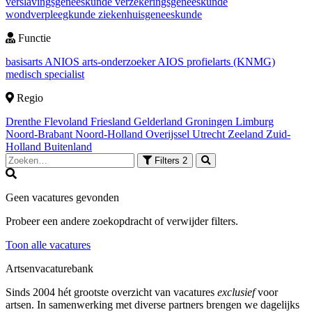
verslavingsgeneeskunde
verzekeringsgeneeskunde
wondverpleegkunde
ziekenhuisgeneeskunde
Functie
basisarts
ANIOS
arts-onderzoeker
AIOS
profielarts (KNMG)
medisch specialist
Regio
Drenthe
Flevoland
Friesland
Gelderland
Groningen
Limburg
Noord-Brabant
Noord-Holland
Overijssel
Utrecht
Zeeland
Zuid-
Holland
Buitenland
Filters
2
Geen vacatures gevonden
Probeer een andere zoekopdracht of verwijder filters.
Toon alle vacatures
Artsenvacaturebank
Sinds 2004 hét grootste overzicht van vacatures
exclusief
voor
artsen. In samenwerking met diverse partners brengen we dagelijks