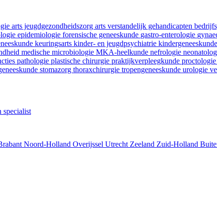
ogie
arts jeugdgezondheidszorg
arts verstandelijk gehandicapten
bedrij
ologie
epidemiologie
forensische geneeskunde
gastro-enterologie
gynaec
geneeskunde
keuringsarts
kinder- en jeugdpsychiatrie
kindergeneeskund
ondheid
medische microbiologie
MKA-heelkunde
nefrologie
neonatolo
ncties
pathologie
plastische chirurgie
praktijkverpleegkunde
proctologi
tgeneeskunde
stomazorg
thoraxchirurgie
tropengeneeskunde
urologie
ve
 specialist
Brabant
Noord-Holland
Overijssel
Utrecht
Zeeland
Zuid-Holland
Buite