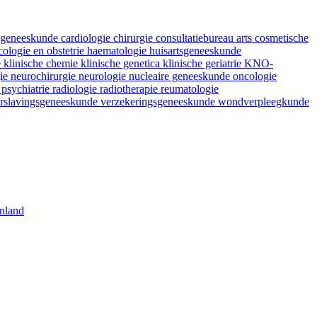
fsgeneeskunde
cardiologie
chirurgie
consultatiebureau arts
cosmetische
ologie en obstetrie
haematologie
huisartsgeneeskunde
e
klinische chemie
klinische genetica
klinische geriatrie
KNO-
gie
neurochirurgie
neurologie
nucleaire geneeskunde
oncologie
e
psychiatrie
radiologie
radiotherapie
reumatologie
rslavingsgeneeskunde
verzekeringsgeneeskunde
wondverpleegkunde
nland