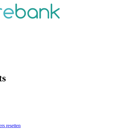
ts
ers resetten