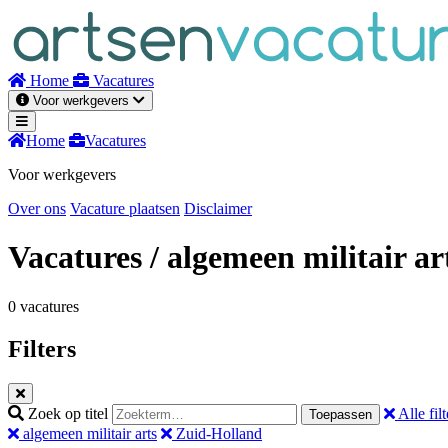
Naar
inhoud
Home
Vacatures
Voor werkgevers
Home
Vacatures
Voor werkgevers
Over ons
Vacature plaatsen
Disclaimer
Vacatures
/ algemeen militair ar
0 vacatures
Filters
Zoek op titel
Alle filt
Toepassen
algemeen militair arts
Zuid-Holland