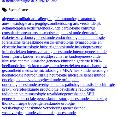
neurochirurgie
Zuid-Holland
Specialisme
algemeen militair arts
allergologie/immunologie
anatomie
anesthesiologie
arts jeugdgezondheidszorg
arts verstandelijk
gehandicapten
bedrijfsgeneeskunde
cardiologie
chirurgie
consultatiebureau arts
cosmetische geneeskunde
dermatologie
diabeteszorg
donorgeneeskunde
endocrinologie
epidemiologie
forensische geneeskunde
gastro-enterologie
gynaecologie en
obstetrie
haematologie
huisartsgeneeskunde
infectiepreventie
infectieziekten
intensive care geneeskunde
interne geneeskunde
keuringsarts
kinder- en jeugdpsychiatrie
kindergeneeskunde
klinische chemie
klinische genetica
klinische geriatrie
KNO-
heelkunde
longziekten
maag-darm-leverziekten
maatschappij en
gezondheid
medische microbiologie
MKA-heelkunde
nefrologie
neonatologie
neurochirurgie
neurologie
nucleaire geneeskunde
oncologie
onderzoek
oogheelkunde
orthopedie
ouderengeneeskunde
overige functies
pathologie
plastische chirurgie
praktijkverpleegkunde
proctologie
psychiatrie
radiologie
radiotherapie
reumatologie
revalidatiegeneeskunde
SEH
geneeskunde
sociale geneeskunde
sportgeneeskunde
stomazorg
thoraxchirurgie
tropengeneeskunde
urologie
verslavingsgeneeskunde
verzekeringsgeneeskunde
wondverpleegkunde
ziekenhuisgeneeskunde