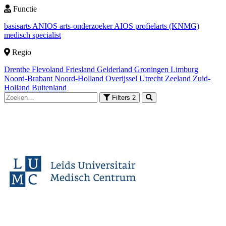
Functie
basisarts
ANIOS
arts-onderzoeker
AIOS
profielarts (KNMG)
medisch specialist
Regio
Drenthe
Flevoland
Friesland
Gelderland
Groningen
Limburg
Noord-Brabant
Noord-Holland
Overijssel
Utrecht
Zeeland
Zuid-
Holland
Buitenland
Filters
2