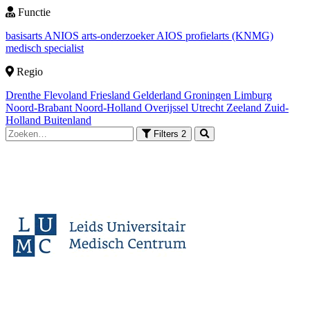
Functie
basisarts
ANIOS
arts-onderzoeker
AIOS
profielarts (KNMG)
medisch specialist
Regio
Drenthe
Flevoland
Friesland
Gelderland
Groningen
Limburg
Noord-Brabant
Noord-Holland
Overijssel
Utrecht
Zeeland
Zuid-
Holland
Buitenland
Filters
2