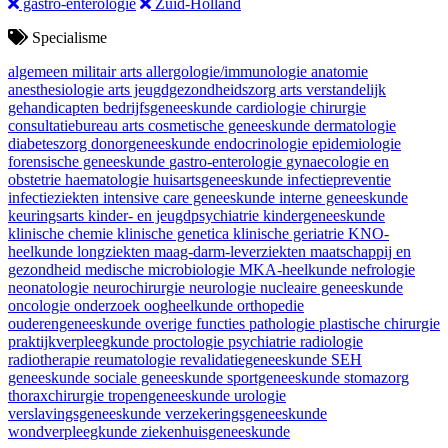
gastro-enterologie
Zuid-Holland
Specialisme
algemeen militair arts
allergologie/immunologie
anatomie
anesthesiologie
arts jeugdgezondheidszorg
arts verstandelijk
gehandicapten
bedrijfsgeneeskunde
cardiologie
chirurgie
consultatiebureau arts
cosmetische geneeskunde
dermatologie
diabeteszorg
donorgeneeskunde
endocrinologie
epidemiologie
forensische geneeskunde
gastro-enterologie
gynaecologie en
obstetrie
haematologie
huisartsgeneeskunde
infectiepreventie
infectieziekten
intensive care geneeskunde
interne geneeskunde
keuringsarts
kinder- en jeugdpsychiatrie
kindergeneeskunde
klinische chemie
klinische genetica
klinische geriatrie
KNO-
heelkunde
longziekten
maag-darm-leverziekten
maatschappij en
gezondheid
medische microbiologie
MKA-heelkunde
nefrologie
neonatologie
neurochirurgie
neurologie
nucleaire geneeskunde
oncologie
onderzoek
oogheelkunde
orthopedie
ouderengeneeskunde
overige functies
pathologie
plastische chirurgie
praktijkverpleegkunde
proctologie
psychiatrie
radiologie
radiotherapie
reumatologie
revalidatiegeneeskunde
SEH
geneeskunde
sociale geneeskunde
sportgeneeskunde
stomazorg
thoraxchirurgie
tropengeneeskunde
urologie
verslavingsgeneeskunde
verzekeringsgeneeskunde
wondverpleegkunde
ziekenhuisgeneeskunde