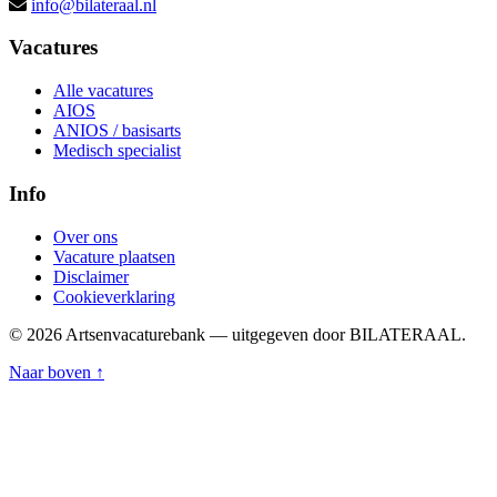
info@bilateraal.nl
Vacatures
Alle vacatures
AIOS
ANIOS / basisarts
Medisch specialist
Info
Over ons
Vacature plaatsen
Disclaimer
Cookieverklaring
© 2026 Artsenvacaturebank — uitgegeven door BILATERAAL.
Naar boven ↑