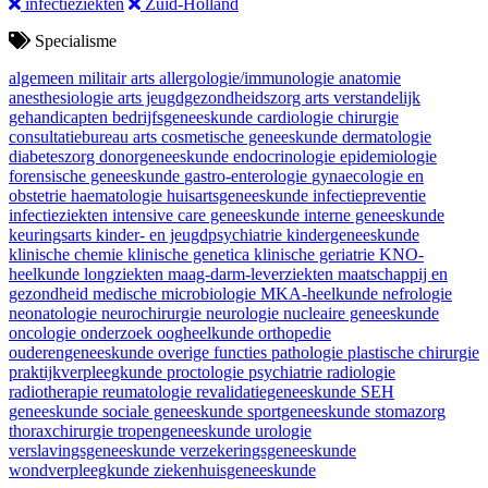
infectieziekten
Zuid-Holland
Specialisme
algemeen militair arts
allergologie/immunologie
anatomie
anesthesiologie
arts jeugdgezondheidszorg
arts verstandelijk
gehandicapten
bedrijfsgeneeskunde
cardiologie
chirurgie
consultatiebureau arts
cosmetische geneeskunde
dermatologie
diabeteszorg
donorgeneeskunde
endocrinologie
epidemiologie
forensische geneeskunde
gastro-enterologie
gynaecologie en
obstetrie
haematologie
huisartsgeneeskunde
infectiepreventie
infectieziekten
intensive care geneeskunde
interne geneeskunde
keuringsarts
kinder- en jeugdpsychiatrie
kindergeneeskunde
klinische chemie
klinische genetica
klinische geriatrie
KNO-
heelkunde
longziekten
maag-darm-leverziekten
maatschappij en
gezondheid
medische microbiologie
MKA-heelkunde
nefrologie
neonatologie
neurochirurgie
neurologie
nucleaire geneeskunde
oncologie
onderzoek
oogheelkunde
orthopedie
ouderengeneeskunde
overige functies
pathologie
plastische chirurgie
praktijkverpleegkunde
proctologie
psychiatrie
radiologie
radiotherapie
reumatologie
revalidatiegeneeskunde
SEH
geneeskunde
sociale geneeskunde
sportgeneeskunde
stomazorg
thoraxchirurgie
tropengeneeskunde
urologie
verslavingsgeneeskunde
verzekeringsgeneeskunde
wondverpleegkunde
ziekenhuisgeneeskunde