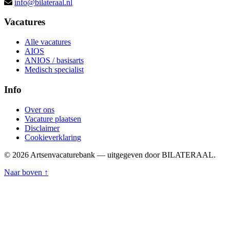
info@bilateraal.nl
Vacatures
Alle vacatures
AIOS
ANIOS / basisarts
Medisch specialist
Info
Over ons
Vacature plaatsen
Disclaimer
Cookieverklaring
© 2026 Artsenvacaturebank — uitgegeven door BILATERAAL.
Naar boven ↑