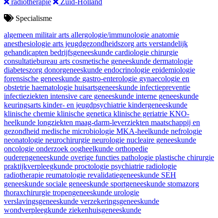
radiotherapie
Zuid-Holland
Specialisme
algemeen militair arts
allergologie/immunologie
anatomie
anesthesiologie
arts jeugdgezondheidszorg
arts verstandelijk
gehandicapten
bedrijfsgeneeskunde
cardiologie
chirurgie
consultatiebureau arts
cosmetische geneeskunde
dermatologie
diabeteszorg
donorgeneeskunde
endocrinologie
epidemiologie
forensische geneeskunde
gastro-enterologie
gynaecologie en
obstetrie
haematologie
huisartsgeneeskunde
infectiepreventie
infectieziekten
intensive care geneeskunde
interne geneeskunde
keuringsarts
kinder- en jeugdpsychiatrie
kindergeneeskunde
klinische chemie
klinische genetica
klinische geriatrie
KNO-
heelkunde
longziekten
maag-darm-leverziekten
maatschappij en
gezondheid
medische microbiologie
MKA-heelkunde
nefrologie
neonatologie
neurochirurgie
neurologie
nucleaire geneeskunde
oncologie
onderzoek
oogheelkunde
orthopedie
ouderengeneeskunde
overige functies
pathologie
plastische chirurgie
praktijkverpleegkunde
proctologie
psychiatrie
radiologie
radiotherapie
reumatologie
revalidatiegeneeskunde
SEH
geneeskunde
sociale geneeskunde
sportgeneeskunde
stomazorg
thoraxchirurgie
tropengeneeskunde
urologie
verslavingsgeneeskunde
verzekeringsgeneeskunde
wondverpleegkunde
ziekenhuisgeneeskunde