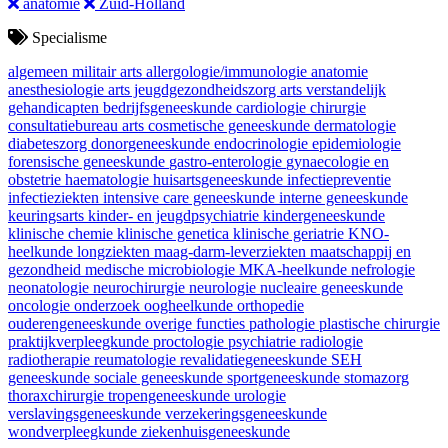
anatomie
Zuid-Holland
Specialisme
algemeen militair arts
allergologie/immunologie
anatomie
anesthesiologie
arts jeugdgezondheidszorg
arts verstandelijk
gehandicapten
bedrijfsgeneeskunde
cardiologie
chirurgie
consultatiebureau arts
cosmetische geneeskunde
dermatologie
diabeteszorg
donorgeneeskunde
endocrinologie
epidemiologie
forensische geneeskunde
gastro-enterologie
gynaecologie en
obstetrie
haematologie
huisartsgeneeskunde
infectiepreventie
infectieziekten
intensive care geneeskunde
interne geneeskunde
keuringsarts
kinder- en jeugdpsychiatrie
kindergeneeskunde
klinische chemie
klinische genetica
klinische geriatrie
KNO-
heelkunde
longziekten
maag-darm-leverziekten
maatschappij en
gezondheid
medische microbiologie
MKA-heelkunde
nefrologie
neonatologie
neurochirurgie
neurologie
nucleaire geneeskunde
oncologie
onderzoek
oogheelkunde
orthopedie
ouderengeneeskunde
overige functies
pathologie
plastische chirurgie
praktijkverpleegkunde
proctologie
psychiatrie
radiologie
radiotherapie
reumatologie
revalidatiegeneeskunde
SEH
geneeskunde
sociale geneeskunde
sportgeneeskunde
stomazorg
thoraxchirurgie
tropengeneeskunde
urologie
verslavingsgeneeskunde
verzekeringsgeneeskunde
wondverpleegkunde
ziekenhuisgeneeskunde