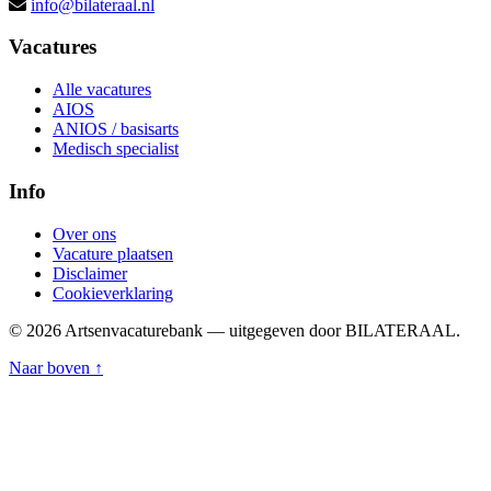
info@bilateraal.nl
Vacatures
Alle vacatures
AIOS
ANIOS / basisarts
Medisch specialist
Info
Over ons
Vacature plaatsen
Disclaimer
Cookieverklaring
© 2026 Artsenvacaturebank — uitgegeven door BILATERAAL.
Naar boven ↑