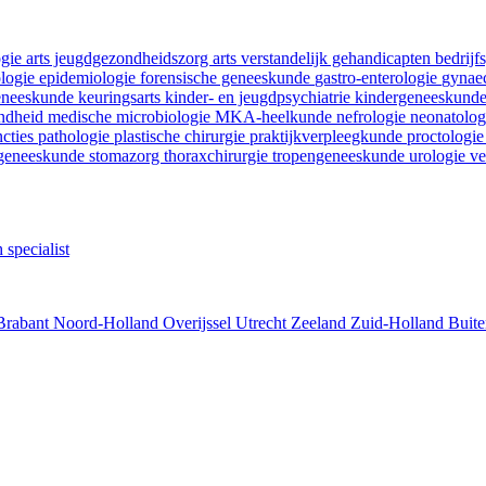
ogie
arts jeugdgezondheidszorg
arts verstandelijk gehandicapten
bedrij
ologie
epidemiologie
forensische geneeskunde
gastro-enterologie
gynaec
geneeskunde
keuringsarts
kinder- en jeugdpsychiatrie
kindergeneeskund
ondheid
medische microbiologie
MKA-heelkunde
nefrologie
neonatolo
ncties
pathologie
plastische chirurgie
praktijkverpleegkunde
proctologi
tgeneeskunde
stomazorg
thoraxchirurgie
tropengeneeskunde
urologie
ve
 specialist
Brabant
Noord-Holland
Overijssel
Utrecht
Zeeland
Zuid-Holland
Buite