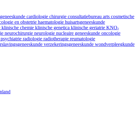
fsgeneeskunde
cardiologie
chirurgie
consultatiebureau arts
cosmetische
ologie en obstetrie
haematologie
huisartsgeneeskunde
e
klinische chemie
klinische genetica
klinische geriatrie
KNO-
gie
neurochirurgie
neurologie
nucleaire geneeskunde
oncologie
e
psychiatrie
radiologie
radiotherapie
reumatologie
rslavingsgeneeskunde
verzekeringsgeneeskunde
wondverpleegkunde
nland