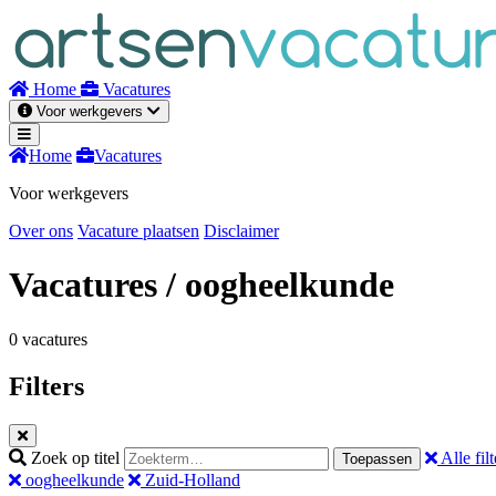
Naar
inhoud
Home
Vacatures
Voor werkgevers
Home
Vacatures
Voor werkgevers
Over ons
Vacature plaatsen
Disclaimer
Vacatures
/ oogheelkunde
0 vacatures
Filters
Zoek op titel
Alle filt
Toepassen
oogheelkunde
Zuid-Holland