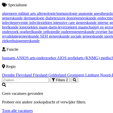
Specialisme
algemeen militair arts
allergologie/immunologie
anatomie
anesthesiol
geneeskunde
dermatologie
diabeteszorg
donorgeneeskunde
endocrin
infectiepreventie
infectieziekten
intensive care geneeskunde
interne 
heelkunde
longziekten
maag-darm-leverziekten
maatschappij en gez
onderzoek
oogheelkunde
orthopedie
ouderengeneeskunde
overige fu
revalidatiegeneeskunde
SEH geneeskunde
sociale geneeskunde
spor
ziekenhuisgeneeskunde
Functie
basisarts
ANIOS
arts-onderzoeker
AIOS
profielarts (KNMG)
medisch
Regio
Drenthe
Flevoland
Friesland
Gelderland
Groningen
Limburg
Noord-
Filters
2
Geen vacatures gevonden
Probeer een andere zoekopdracht of verwijder filters.
Toon alle vacatures