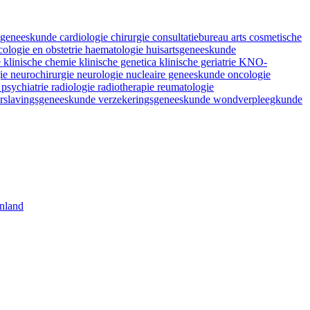
fsgeneeskunde
cardiologie
chirurgie
consultatiebureau arts
cosmetische
ologie en obstetrie
haematologie
huisartsgeneeskunde
e
klinische chemie
klinische genetica
klinische geriatrie
KNO-
gie
neurochirurgie
neurologie
nucleaire geneeskunde
oncologie
e
psychiatrie
radiologie
radiotherapie
reumatologie
rslavingsgeneeskunde
verzekeringsgeneeskunde
wondverpleegkunde
nland