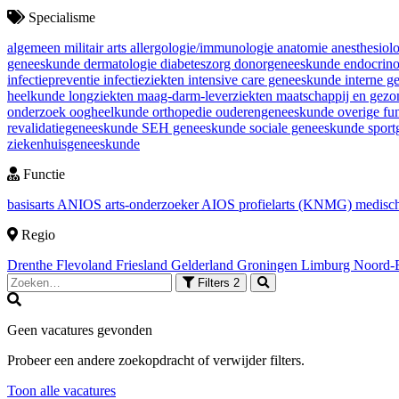
Specialisme
algemeen militair arts
allergologie/immunologie
anatomie
anesthesiol
geneeskunde
dermatologie
diabeteszorg
donorgeneeskunde
endocrin
infectiepreventie
infectieziekten
intensive care geneeskunde
interne 
heelkunde
longziekten
maag-darm-leverziekten
maatschappij en gez
onderzoek
oogheelkunde
orthopedie
ouderengeneeskunde
overige fu
revalidatiegeneeskunde
SEH geneeskunde
sociale geneeskunde
spor
ziekenhuisgeneeskunde
Functie
basisarts
ANIOS
arts-onderzoeker
AIOS
profielarts (KNMG)
medisch
Regio
Drenthe
Flevoland
Friesland
Gelderland
Groningen
Limburg
Noord-
Filters
2
Geen vacatures gevonden
Probeer een andere zoekopdracht of verwijder filters.
Toon alle vacatures