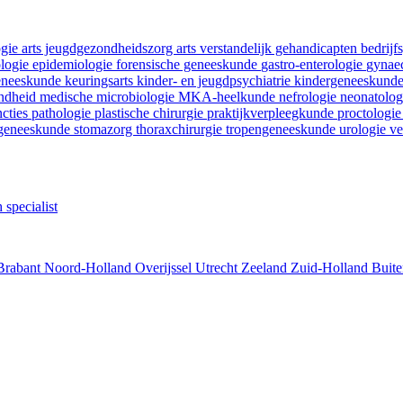
ogie
arts jeugdgezondheidszorg
arts verstandelijk gehandicapten
bedrij
ologie
epidemiologie
forensische geneeskunde
gastro-enterologie
gynaec
geneeskunde
keuringsarts
kinder- en jeugdpsychiatrie
kindergeneeskund
ondheid
medische microbiologie
MKA-heelkunde
nefrologie
neonatolo
ncties
pathologie
plastische chirurgie
praktijkverpleegkunde
proctologi
tgeneeskunde
stomazorg
thoraxchirurgie
tropengeneeskunde
urologie
ve
 specialist
Brabant
Noord-Holland
Overijssel
Utrecht
Zeeland
Zuid-Holland
Buite