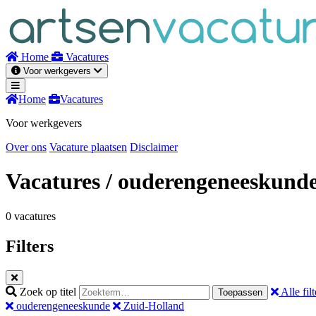
Naar
inhoud
Home
Vacatures
Voor werkgevers
Home
Vacatures
Voor werkgevers
Over ons
Vacature plaatsen
Disclaimer
Vacatures
/ ouderengeneeskund
0 vacatures
Filters
Zoek op titel
Alle filt
Toepassen
ouderengeneeskunde
Zuid-Holland