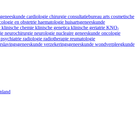
fsgeneeskunde
cardiologie
chirurgie
consultatiebureau arts
cosmetische
ologie en obstetrie
haematologie
huisartsgeneeskunde
e
klinische chemie
klinische genetica
klinische geriatrie
KNO-
gie
neurochirurgie
neurologie
nucleaire geneeskunde
oncologie
e
psychiatrie
radiologie
radiotherapie
reumatologie
rslavingsgeneeskunde
verzekeringsgeneeskunde
wondverpleegkunde
nland