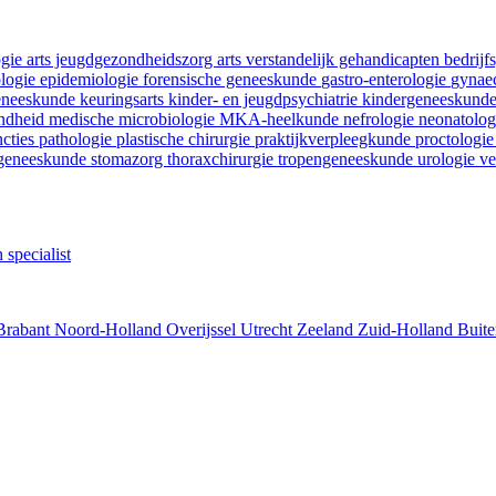
ogie
arts jeugdgezondheidszorg
arts verstandelijk gehandicapten
bedrij
ologie
epidemiologie
forensische geneeskunde
gastro-enterologie
gynaec
geneeskunde
keuringsarts
kinder- en jeugdpsychiatrie
kindergeneeskund
ondheid
medische microbiologie
MKA-heelkunde
nefrologie
neonatolo
ncties
pathologie
plastische chirurgie
praktijkverpleegkunde
proctologi
tgeneeskunde
stomazorg
thoraxchirurgie
tropengeneeskunde
urologie
ve
 specialist
Brabant
Noord-Holland
Overijssel
Utrecht
Zeeland
Zuid-Holland
Buite