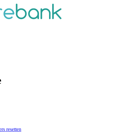
e
ers resetten