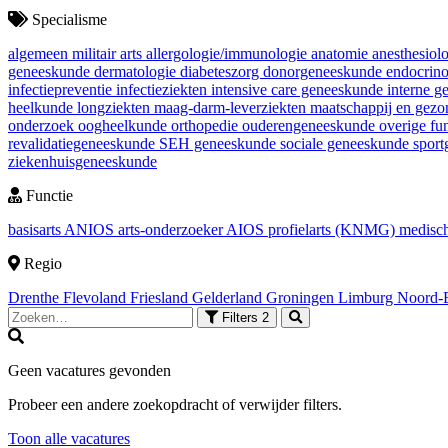
Specialisme
algemeen militair arts
allergologie/immunologie
anatomie
anesthesiol
geneeskunde
dermatologie
diabeteszorg
donorgeneeskunde
endocrin
infectiepreventie
infectieziekten
intensive care geneeskunde
interne 
heelkunde
longziekten
maag-darm-leverziekten
maatschappij en gez
onderzoek
oogheelkunde
orthopedie
ouderengeneeskunde
overige fu
revalidatiegeneeskunde
SEH geneeskunde
sociale geneeskunde
spor
ziekenhuisgeneeskunde
Functie
basisarts
ANIOS
arts-onderzoeker
AIOS
profielarts (KNMG)
medisch
Regio
Drenthe
Flevoland
Friesland
Gelderland
Groningen
Limburg
Noord-
Filters
2
Geen vacatures gevonden
Probeer een andere zoekopdracht of verwijder filters.
Toon alle vacatures