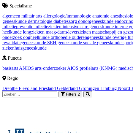
Specialisme
algemeen militair arts
allergologie/immunologie
anatomie
anesthesiol
geneeskunde
dermatologie
diabeteszorg
donorgeneeskunde
endocrin
infectiepreventie
infectieziekten
intensive care geneeskunde
interne 
heelkunde
longziekten
maag-darm-leverziekten
maatschappij en gez
onderzoek
oogheelkunde
orthopedie
ouderengeneeskunde
overige fu
revalidatiegeneeskunde
SEH geneeskunde
sociale geneeskunde
spor
ziekenhuisgeneeskunde
Functie
basisarts
ANIOS
arts-onderzoeker
AIOS
profielarts (KNMG)
medisch
Regio
Drenthe
Flevoland
Friesland
Gelderland
Groningen
Limburg
Noord-
Filters
2