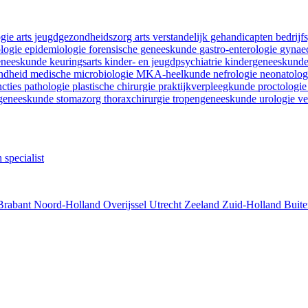
ogie
arts jeugdgezondheidszorg
arts verstandelijk gehandicapten
bedrij
ologie
epidemiologie
forensische geneeskunde
gastro-enterologie
gynaec
geneeskunde
keuringsarts
kinder- en jeugdpsychiatrie
kindergeneeskund
ondheid
medische microbiologie
MKA-heelkunde
nefrologie
neonatolo
ncties
pathologie
plastische chirurgie
praktijkverpleegkunde
proctologi
tgeneeskunde
stomazorg
thoraxchirurgie
tropengeneeskunde
urologie
ve
 specialist
Brabant
Noord-Holland
Overijssel
Utrecht
Zeeland
Zuid-Holland
Buite