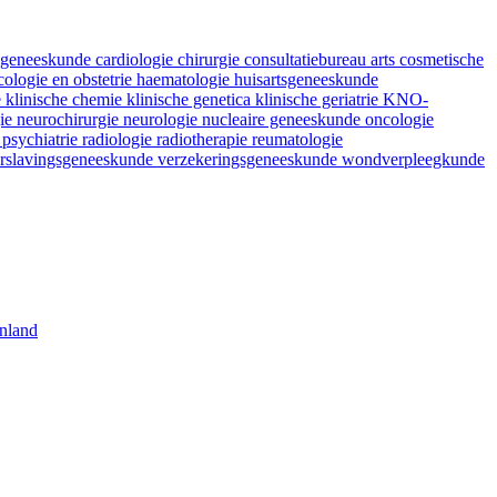
fsgeneeskunde
cardiologie
chirurgie
consultatiebureau arts
cosmetische
ologie en obstetrie
haematologie
huisartsgeneeskunde
e
klinische chemie
klinische genetica
klinische geriatrie
KNO-
gie
neurochirurgie
neurologie
nucleaire geneeskunde
oncologie
e
psychiatrie
radiologie
radiotherapie
reumatologie
rslavingsgeneeskunde
verzekeringsgeneeskunde
wondverpleegkunde
nland