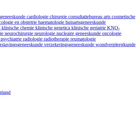
fsgeneeskunde
cardiologie
chirurgie
consultatiebureau arts
cosmetische
ologie en obstetrie
haematologie
huisartsgeneeskunde
e
klinische chemie
klinische genetica
klinische geriatrie
KNO-
gie
neurochirurgie
neurologie
nucleaire geneeskunde
oncologie
e
psychiatrie
radiologie
radiotherapie
reumatologie
rslavingsgeneeskunde
verzekeringsgeneeskunde
wondverpleegkunde
nland