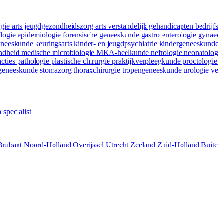
ogie
arts jeugdgezondheidszorg
arts verstandelijk gehandicapten
bedrij
ologie
epidemiologie
forensische geneeskunde
gastro-enterologie
gynaec
geneeskunde
keuringsarts
kinder- en jeugdpsychiatrie
kindergeneeskund
ondheid
medische microbiologie
MKA-heelkunde
nefrologie
neonatolo
ncties
pathologie
plastische chirurgie
praktijkverpleegkunde
proctologi
tgeneeskunde
stomazorg
thoraxchirurgie
tropengeneeskunde
urologie
ve
 specialist
Brabant
Noord-Holland
Overijssel
Utrecht
Zeeland
Zuid-Holland
Buite