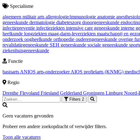
Specialisme
algemeen militair arts
allergologie/immunologie
anatomie
anesthesiol
geneeskunde
dermatologie
diabeteszorg
donorgeneeskunde
endocrin
infectiepreventie
infectieziekten
intensive care geneeskunde
interne 
heelkunde
longziekten
maag-darm-leverziekten
maatschappij en gez
onderzoek
oogheelkunde
orthopedie
ouderengeneeskunde
overige fu
revalidatiegeneeskunde
SEH geneeskunde
sociale geneeskunde
spor
ziekenhuisgeneeskunde
Functie
basisarts
ANIOS
arts-onderzoeker
AIOS
profielarts (KNMG)
medisch
Regio
Drenthe
Flevoland
Friesland
Gelderland
Groningen
Limburg
Noord-
Filters
2
Geen vacatures gevonden
Probeer een andere zoekopdracht of verwijder filters.
Toon alle vacatures