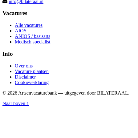
info@bilateraal.nl
Vacatures
Alle vacatures
AIOS
ANIOS / basisarts
Medisch specialist
Info
Over ons
Vacature plaatsen
Disclaimer
Cookieverklaring
© 2026 Artsenvacaturebank — uitgegeven door BILATERAAL.
Naar boven ↑