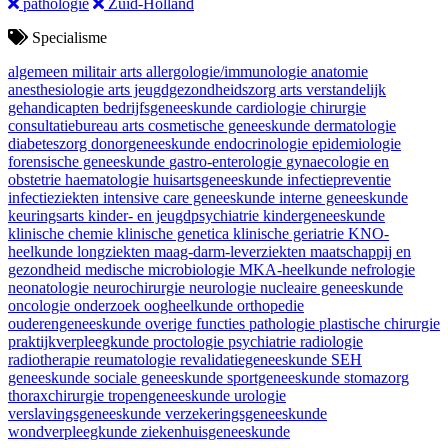
pathologie
Zuid-Holland
Specialisme
algemeen militair arts
allergologie/immunologie
anatomie
anesthesiologie
arts jeugdgezondheidszorg
arts verstandelijk
gehandicapten
bedrijfsgeneeskunde
cardiologie
chirurgie
consultatiebureau arts
cosmetische geneeskunde
dermatologie
diabeteszorg
donorgeneeskunde
endocrinologie
epidemiologie
forensische geneeskunde
gastro-enterologie
gynaecologie en
obstetrie
haematologie
huisartsgeneeskunde
infectiepreventie
infectieziekten
intensive care geneeskunde
interne geneeskunde
keuringsarts
kinder- en jeugdpsychiatrie
kindergeneeskunde
klinische chemie
klinische genetica
klinische geriatrie
KNO-
heelkunde
longziekten
maag-darm-leverziekten
maatschappij en
gezondheid
medische microbiologie
MKA-heelkunde
nefrologie
neonatologie
neurochirurgie
neurologie
nucleaire geneeskunde
oncologie
onderzoek
oogheelkunde
orthopedie
ouderengeneeskunde
overige functies
pathologie
plastische chirurgie
praktijkverpleegkunde
proctologie
psychiatrie
radiologie
radiotherapie
reumatologie
revalidatiegeneeskunde
SEH
geneeskunde
sociale geneeskunde
sportgeneeskunde
stomazorg
thoraxchirurgie
tropengeneeskunde
urologie
verslavingsgeneeskunde
verzekeringsgeneeskunde
wondverpleegkunde
ziekenhuisgeneeskunde