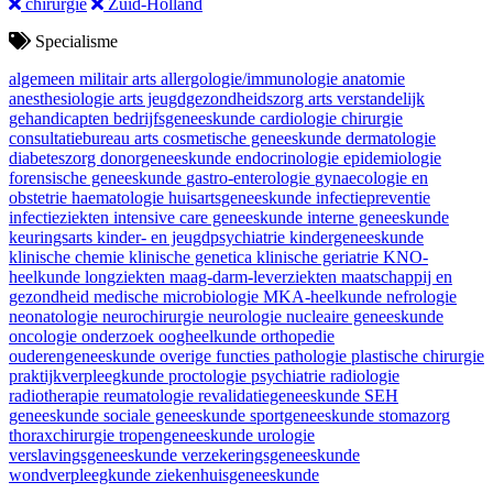
chirurgie
Zuid-Holland
Specialisme
algemeen militair arts
allergologie/immunologie
anatomie
anesthesiologie
arts jeugdgezondheidszorg
arts verstandelijk
gehandicapten
bedrijfsgeneeskunde
cardiologie
chirurgie
consultatiebureau arts
cosmetische geneeskunde
dermatologie
diabeteszorg
donorgeneeskunde
endocrinologie
epidemiologie
forensische geneeskunde
gastro-enterologie
gynaecologie en
obstetrie
haematologie
huisartsgeneeskunde
infectiepreventie
infectieziekten
intensive care geneeskunde
interne geneeskunde
keuringsarts
kinder- en jeugdpsychiatrie
kindergeneeskunde
klinische chemie
klinische genetica
klinische geriatrie
KNO-
heelkunde
longziekten
maag-darm-leverziekten
maatschappij en
gezondheid
medische microbiologie
MKA-heelkunde
nefrologie
neonatologie
neurochirurgie
neurologie
nucleaire geneeskunde
oncologie
onderzoek
oogheelkunde
orthopedie
ouderengeneeskunde
overige functies
pathologie
plastische chirurgie
praktijkverpleegkunde
proctologie
psychiatrie
radiologie
radiotherapie
reumatologie
revalidatiegeneeskunde
SEH
geneeskunde
sociale geneeskunde
sportgeneeskunde
stomazorg
thoraxchirurgie
tropengeneeskunde
urologie
verslavingsgeneeskunde
verzekeringsgeneeskunde
wondverpleegkunde
ziekenhuisgeneeskunde