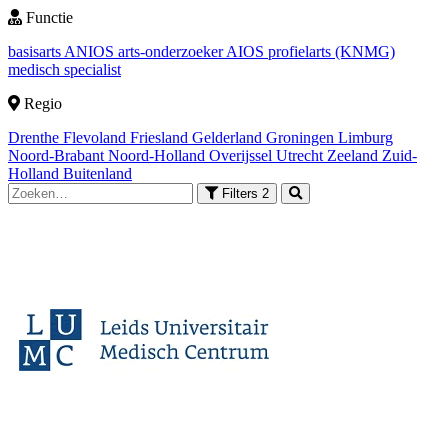
Functie
basisarts
ANIOS
arts-onderzoeker
AIOS
profielarts (KNMG)
medisch specialist
Regio
Drenthe
Flevoland
Friesland
Gelderland
Groningen
Limburg
Noord-Brabant
Noord-Holland
Overijssel
Utrecht
Zeeland
Zuid-
Holland
Buitenland
Filters
2