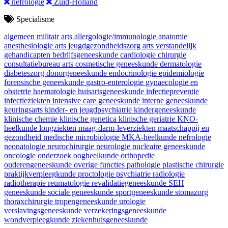
nefrologie
Zuid-Holland
Specialisme
algemeen militair arts
allergologie/immunologie
anatomie
anesthesiologie
arts jeugdgezondheidszorg
arts verstandelijk
gehandicapten
bedrijfsgeneeskunde
cardiologie
chirurgie
consultatiebureau arts
cosmetische geneeskunde
dermatologie
diabeteszorg
donorgeneeskunde
endocrinologie
epidemiologie
forensische geneeskunde
gastro-enterologie
gynaecologie en
obstetrie
haematologie
huisartsgeneeskunde
infectiepreventie
infectieziekten
intensive care geneeskunde
interne geneeskunde
keuringsarts
kinder- en jeugdpsychiatrie
kindergeneeskunde
klinische chemie
klinische genetica
klinische geriatrie
KNO-
heelkunde
longziekten
maag-darm-leverziekten
maatschappij en
gezondheid
medische microbiologie
MKA-heelkunde
nefrologie
neonatologie
neurochirurgie
neurologie
nucleaire geneeskunde
oncologie
onderzoek
oogheelkunde
orthopedie
ouderengeneeskunde
overige functies
pathologie
plastische chirurgie
praktijkverpleegkunde
proctologie
psychiatrie
radiologie
radiotherapie
reumatologie
revalidatiegeneeskunde
SEH
geneeskunde
sociale geneeskunde
sportgeneeskunde
stomazorg
thoraxchirurgie
tropengeneeskunde
urologie
verslavingsgeneeskunde
verzekeringsgeneeskunde
wondverpleegkunde
ziekenhuisgeneeskunde