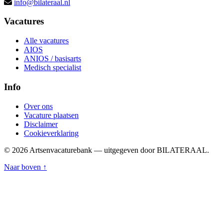
info@bilateraal.nl
Vacatures
Alle vacatures
AIOS
ANIOS / basisarts
Medisch specialist
Info
Over ons
Vacature plaatsen
Disclaimer
Cookieverklaring
© 2026 Artsenvacaturebank — uitgegeven door BILATERAAL.
Naar boven ↑