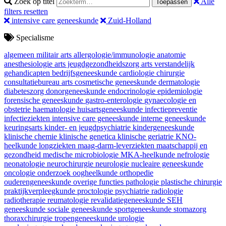
Zoek op titel
Alle
Toepassen
filters resetten
intensive care geneeskunde
Zuid-Holland
Specialisme
algemeen militair arts
allergologie/immunologie
anatomie
anesthesiologie
arts jeugdgezondheidszorg
arts verstandelijk
gehandicapten
bedrijfsgeneeskunde
cardiologie
chirurgie
consultatiebureau arts
cosmetische geneeskunde
dermatologie
diabeteszorg
donorgeneeskunde
endocrinologie
epidemiologie
forensische geneeskunde
gastro-enterologie
gynaecologie en
obstetrie
haematologie
huisartsgeneeskunde
infectiepreventie
infectieziekten
intensive care geneeskunde
interne geneeskunde
keuringsarts
kinder- en jeugdpsychiatrie
kindergeneeskunde
klinische chemie
klinische genetica
klinische geriatrie
KNO-
heelkunde
longziekten
maag-darm-leverziekten
maatschappij en
gezondheid
medische microbiologie
MKA-heelkunde
nefrologie
neonatologie
neurochirurgie
neurologie
nucleaire geneeskunde
oncologie
onderzoek
oogheelkunde
orthopedie
ouderengeneeskunde
overige functies
pathologie
plastische chirurgie
praktijkverpleegkunde
proctologie
psychiatrie
radiologie
radiotherapie
reumatologie
revalidatiegeneeskunde
SEH
geneeskunde
sociale geneeskunde
sportgeneeskunde
stomazorg
thoraxchirurgie
tropengeneeskunde
urologie