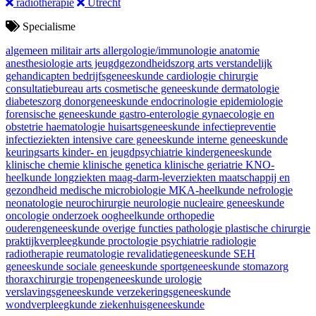
radiotherapie
Utrecht
Specialisme
algemeen militair arts
allergologie/immunologie
anatomie
anesthesiologie
arts jeugdgezondheidszorg
arts verstandelijk
gehandicapten
bedrijfsgeneeskunde
cardiologie
chirurgie
consultatiebureau arts
cosmetische geneeskunde
dermatologie
diabeteszorg
donorgeneeskunde
endocrinologie
epidemiologie
forensische geneeskunde
gastro-enterologie
gynaecologie en
obstetrie
haematologie
huisartsgeneeskunde
infectiepreventie
infectieziekten
intensive care geneeskunde
interne geneeskunde
keuringsarts
kinder- en jeugdpsychiatrie
kindergeneeskunde
klinische chemie
klinische genetica
klinische geriatrie
KNO-
heelkunde
longziekten
maag-darm-leverziekten
maatschappij en
gezondheid
medische microbiologie
MKA-heelkunde
nefrologie
neonatologie
neurochirurgie
neurologie
nucleaire geneeskunde
oncologie
onderzoek
oogheelkunde
orthopedie
ouderengeneeskunde
overige functies
pathologie
plastische chirurgie
praktijkverpleegkunde
proctologie
psychiatrie
radiologie
radiotherapie
reumatologie
revalidatiegeneeskunde
SEH
geneeskunde
sociale geneeskunde
sportgeneeskunde
stomazorg
thoraxchirurgie
tropengeneeskunde
urologie
verslavingsgeneeskunde
verzekeringsgeneeskunde
wondverpleegkunde
ziekenhuisgeneeskunde