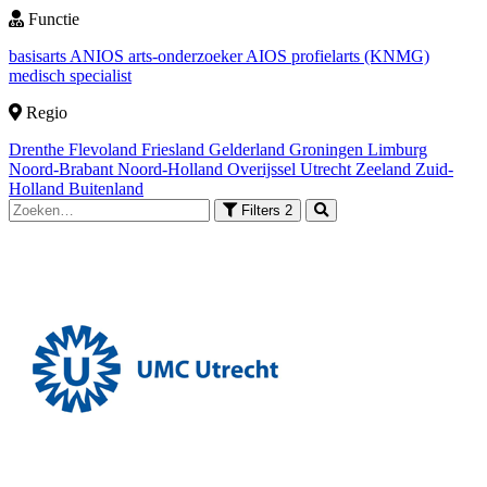
Functie
basisarts
ANIOS
arts-onderzoeker
AIOS
profielarts (KNMG)
medisch specialist
Regio
Drenthe
Flevoland
Friesland
Gelderland
Groningen
Limburg
Noord-Brabant
Noord-Holland
Overijssel
Utrecht
Zeeland
Zuid-
Holland
Buitenland
Filters
2