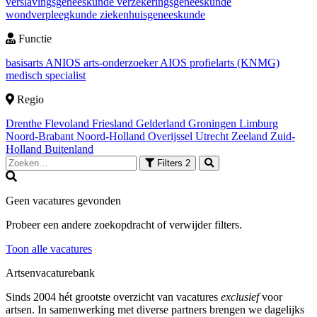
verslavingsgeneeskunde
verzekeringsgeneeskunde
wondverpleegkunde
ziekenhuisgeneeskunde
Functie
basisarts
ANIOS
arts-onderzoeker
AIOS
profielarts (KNMG)
medisch specialist
Regio
Drenthe
Flevoland
Friesland
Gelderland
Groningen
Limburg
Noord-Brabant
Noord-Holland
Overijssel
Utrecht
Zeeland
Zuid-
Holland
Buitenland
Filters
2
Geen vacatures gevonden
Probeer een andere zoekopdracht of verwijder filters.
Toon alle vacatures
Artsenvacaturebank
Sinds 2004 hét grootste overzicht van vacatures
exclusief
voor
artsen. In samenwerking met diverse partners brengen we dagelijks