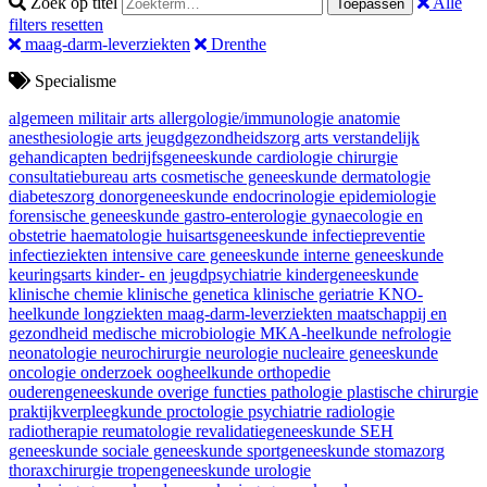
Zoek op titel
Alle
Toepassen
filters resetten
maag-darm-leverziekten
Drenthe
Specialisme
algemeen militair arts
allergologie/immunologie
anatomie
anesthesiologie
arts jeugdgezondheidszorg
arts verstandelijk
gehandicapten
bedrijfsgeneeskunde
cardiologie
chirurgie
consultatiebureau arts
cosmetische geneeskunde
dermatologie
diabeteszorg
donorgeneeskunde
endocrinologie
epidemiologie
forensische geneeskunde
gastro-enterologie
gynaecologie en
obstetrie
haematologie
huisartsgeneeskunde
infectiepreventie
infectieziekten
intensive care geneeskunde
interne geneeskunde
keuringsarts
kinder- en jeugdpsychiatrie
kindergeneeskunde
klinische chemie
klinische genetica
klinische geriatrie
KNO-
heelkunde
longziekten
maag-darm-leverziekten
maatschappij en
gezondheid
medische microbiologie
MKA-heelkunde
nefrologie
neonatologie
neurochirurgie
neurologie
nucleaire geneeskunde
oncologie
onderzoek
oogheelkunde
orthopedie
ouderengeneeskunde
overige functies
pathologie
plastische chirurgie
praktijkverpleegkunde
proctologie
psychiatrie
radiologie
radiotherapie
reumatologie
revalidatiegeneeskunde
SEH
geneeskunde
sociale geneeskunde
sportgeneeskunde
stomazorg
thoraxchirurgie
tropengeneeskunde
urologie