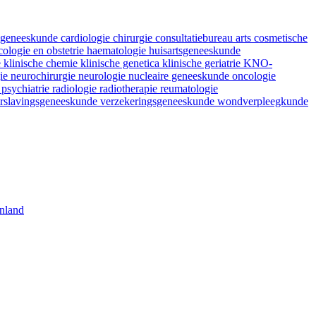
fsgeneeskunde
cardiologie
chirurgie
consultatiebureau arts
cosmetische
ologie en obstetrie
haematologie
huisartsgeneeskunde
e
klinische chemie
klinische genetica
klinische geriatrie
KNO-
gie
neurochirurgie
neurologie
nucleaire geneeskunde
oncologie
e
psychiatrie
radiologie
radiotherapie
reumatologie
rslavingsgeneeskunde
verzekeringsgeneeskunde
wondverpleegkunde
nland