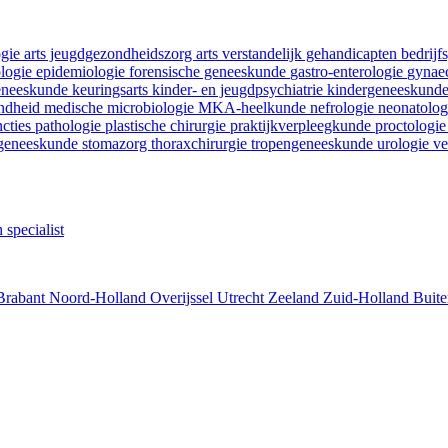
ogie
arts jeugdgezondheidszorg
arts verstandelijk gehandicapten
bedrij
ologie
epidemiologie
forensische geneeskunde
gastro-enterologie
gynaec
geneeskunde
keuringsarts
kinder- en jeugdpsychiatrie
kindergeneeskund
ondheid
medische microbiologie
MKA-heelkunde
nefrologie
neonatolo
ncties
pathologie
plastische chirurgie
praktijkverpleegkunde
proctologi
tgeneeskunde
stomazorg
thoraxchirurgie
tropengeneeskunde
urologie
ve
 specialist
Brabant
Noord-Holland
Overijssel
Utrecht
Zeeland
Zuid-Holland
Buite