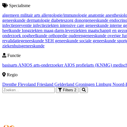
Specialisme
algemeen militair arts
allergologie/immunologie
anatomie
anesthesiol
geneeskunde
dermatologie
diabeteszorg
donorgeneeskunde
endocrin
infectiepreventie
infectieziekten
intensive care geneeskunde
interne 
heelkunde
longziekten
maag-darm-leverziekten
maatschappij en gez
onderzoek
oogheelkunde
orthopedie
ouderengeneeskunde
overige fu
revalidatiegeneeskunde
SEH geneeskunde
sociale geneeskunde
spor
ziekenhuisgeneeskunde
Functie
basisarts
ANIOS
arts-onderzoeker
AIOS
profielarts (KNMG)
medisch
Regio
Drenthe
Flevoland
Friesland
Gelderland
Groningen
Limburg
Noord-
Filters
2