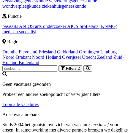
verslavingsgeneeskunde
verzekeringsgeneeskunde
wondverpleegkunde
ziekenhuisgeneeskunde
Functie
basisarts
ANIOS
arts-onderzoeker
AIOS
profielarts (KNMG)
medisch specialist
Regio
Drenthe
Flevoland
Friesland
Gelderland
Groningen
Limburg
Noord-Brabant
Noord-Holland
Overijssel
Utrecht
Zeeland
Zuid-
Holland
Buitenland
Filters
2
Geen vacatures gevonden
Probeer een andere zoekopdracht of verwijder filters.
Toon alle vacatures
Artsenvacaturebank
Sinds 2004 hét grootste overzicht van vacatures
exclusief
voor
artsen. In samenwerking met diverse partners brengen we dagelijks