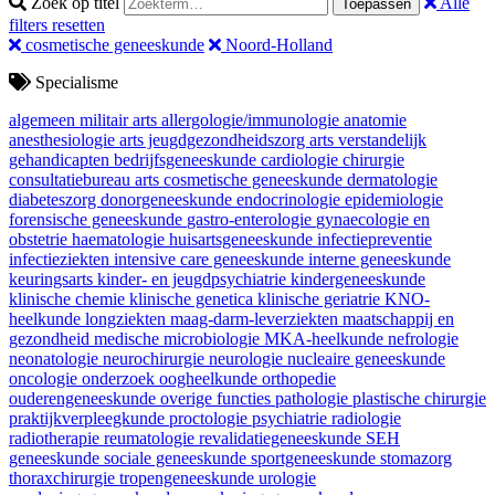
Zoek op titel
Alle
Toepassen
filters resetten
cosmetische geneeskunde
Noord-Holland
Specialisme
algemeen militair arts
allergologie/immunologie
anatomie
anesthesiologie
arts jeugdgezondheidszorg
arts verstandelijk
gehandicapten
bedrijfsgeneeskunde
cardiologie
chirurgie
consultatiebureau arts
cosmetische geneeskunde
dermatologie
diabeteszorg
donorgeneeskunde
endocrinologie
epidemiologie
forensische geneeskunde
gastro-enterologie
gynaecologie en
obstetrie
haematologie
huisartsgeneeskunde
infectiepreventie
infectieziekten
intensive care geneeskunde
interne geneeskunde
keuringsarts
kinder- en jeugdpsychiatrie
kindergeneeskunde
klinische chemie
klinische genetica
klinische geriatrie
KNO-
heelkunde
longziekten
maag-darm-leverziekten
maatschappij en
gezondheid
medische microbiologie
MKA-heelkunde
nefrologie
neonatologie
neurochirurgie
neurologie
nucleaire geneeskunde
oncologie
onderzoek
oogheelkunde
orthopedie
ouderengeneeskunde
overige functies
pathologie
plastische chirurgie
praktijkverpleegkunde
proctologie
psychiatrie
radiologie
radiotherapie
reumatologie
revalidatiegeneeskunde
SEH
geneeskunde
sociale geneeskunde
sportgeneeskunde
stomazorg
thoraxchirurgie
tropengeneeskunde
urologie