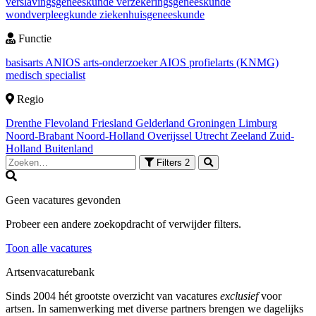
verslavingsgeneeskunde
verzekeringsgeneeskunde
wondverpleegkunde
ziekenhuisgeneeskunde
Functie
basisarts
ANIOS
arts-onderzoeker
AIOS
profielarts (KNMG)
medisch specialist
Regio
Drenthe
Flevoland
Friesland
Gelderland
Groningen
Limburg
Noord-Brabant
Noord-Holland
Overijssel
Utrecht
Zeeland
Zuid-
Holland
Buitenland
Filters
2
Geen vacatures gevonden
Probeer een andere zoekopdracht of verwijder filters.
Toon alle vacatures
Artsenvacaturebank
Sinds 2004 hét grootste overzicht van vacatures
exclusief
voor
artsen. In samenwerking met diverse partners brengen we dagelijks