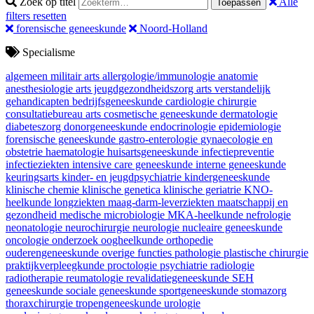
Zoek op titel
Alle
Toepassen
filters resetten
forensische geneeskunde
Noord-Holland
Specialisme
algemeen militair arts
allergologie/immunologie
anatomie
anesthesiologie
arts jeugdgezondheidszorg
arts verstandelijk
gehandicapten
bedrijfsgeneeskunde
cardiologie
chirurgie
consultatiebureau arts
cosmetische geneeskunde
dermatologie
diabeteszorg
donorgeneeskunde
endocrinologie
epidemiologie
forensische geneeskunde
gastro-enterologie
gynaecologie en
obstetrie
haematologie
huisartsgeneeskunde
infectiepreventie
infectieziekten
intensive care geneeskunde
interne geneeskunde
keuringsarts
kinder- en jeugdpsychiatrie
kindergeneeskunde
klinische chemie
klinische genetica
klinische geriatrie
KNO-
heelkunde
longziekten
maag-darm-leverziekten
maatschappij en
gezondheid
medische microbiologie
MKA-heelkunde
nefrologie
neonatologie
neurochirurgie
neurologie
nucleaire geneeskunde
oncologie
onderzoek
oogheelkunde
orthopedie
ouderengeneeskunde
overige functies
pathologie
plastische chirurgie
praktijkverpleegkunde
proctologie
psychiatrie
radiologie
radiotherapie
reumatologie
revalidatiegeneeskunde
SEH
geneeskunde
sociale geneeskunde
sportgeneeskunde
stomazorg
thoraxchirurgie
tropengeneeskunde
urologie