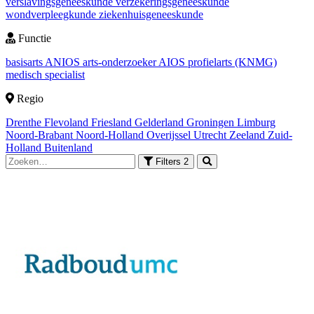
verslavingsgeneeskunde
verzekeringsgeneeskunde
wondverpleegkunde
ziekenhuisgeneeskunde
Functie
basisarts
ANIOS
arts-onderzoeker
AIOS
profielarts (KNMG)
medisch specialist
Regio
Drenthe
Flevoland
Friesland
Gelderland
Groningen
Limburg
Noord-Brabant
Noord-Holland
Overijssel
Utrecht
Zeeland
Zuid-
Holland
Buitenland
Filters
2