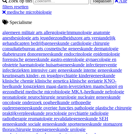
Zoek op titel
Alle
Toepassen
filters resetten
medische microbiologie
Specialisme
algemeen militair arts
allergologie/immunologie
anatomie
anesthesiologie
arts jeugdgezondheidszorg
arts verstandelijk
gehandicapten
bedrijfsgeneeskunde
cardiologie
chirurgie
consultatiebureau arts
cosmetische geneeskunde
dermatologie
diabeteszorg
donorgeneeskunde
endocrinologie
epidemiologie
forensische geneeskunde
gastro-enterologie
gynaecologie en
obstetrie
haematologie
huisartsgeneeskunde
infectiepreventie
infectieziekten
intensive care geneeskunde
interne geneeskunde
keuringsarts
kinder- en jeugdpsychiatrie
kindergeneeskunde
klinische chemie
klinische genetica
klinische geriatrie
KNO-
heelkunde
longziekten
maag-darm-leverziekten
maatschappij en
gezondheid
medische microbiologie
MKA-heelkunde
nefrologie
neonatologie
neurochirurgie
neurologie
nucleaire geneeskunde
oncologie
onderzoek
oogheelkunde
orthopedie
ouderengeneeskunde
overige functies
pathologie
plastische chirurgie
praktijkverpleegkunde
proctologie
psychiatrie
radiologie
radiotherapie
reumatologie
revalidatiegeneeskunde
SEH
geneeskunde
sociale geneeskunde
sportgeneeskunde
stomazorg
thoraxchirurgie
tropengeneeskunde
urologie