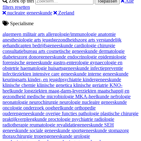
Zoek op titel
Alle
Toepassen
filters resetten
nucleaire geneeskunde
Zeeland
Specialisme
algemeen militair arts
allergologie/immunologie
anatomie
anesthesiologie
arts jeugdgezondheidszorg
arts verstandelijk
gehandicapten
bedrijfsgeneeskunde
cardiologie
chirurgie
consultatiebureau arts
cosmetische geneeskunde
dermatologie
diabeteszorg
donorgeneeskunde
endocrinologie
epidemiologie
forensische geneeskunde
gastro-enterologie
gynaecologie en
obstetrie
haematologie
huisartsgeneeskunde
infectiepreventie
infectieziekten
intensive care geneeskunde
interne geneeskunde
keuringsarts
kinder- en jeugdpsychiatrie
kindergeneeskunde
klinische chemie
klinische genetica
klinische geriatrie
KNO-
heelkunde
longziekten
maag-darm-leverziekten
maatschappij en
gezondheid
medische microbiologie
MKA-heelkunde
nefrologie
neonatologie
neurochirurgie
neurologie
nucleaire geneeskunde
oncologie
onderzoek
oogheelkunde
orthopedie
ouderengeneeskunde
overige functies
pathologie
plastische chirurgie
praktijkverpleegkunde
proctologie
psychiatrie
radiologie
radiotherapie
reumatologie
revalidatiegeneeskunde
SEH
geneeskunde
sociale geneeskunde
sportgeneeskunde
stomazorg
thoraxchirurgie
tropengeneeskunde
urologie