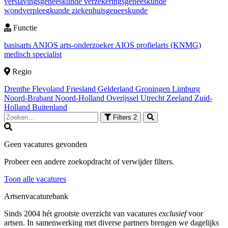
verslavingsgeneeskunde
verzekeringsgeneeskunde
wondverpleegkunde
ziekenhuisgeneeskunde
Functie
basisarts
ANIOS
arts-onderzoeker
AIOS
profielarts (KNMG)
medisch specialist
Regio
Drenthe
Flevoland
Friesland
Gelderland
Groningen
Limburg
Noord-Brabant
Noord-Holland
Overijssel
Utrecht
Zeeland
Zuid-
Holland
Buitenland
Filters
2
Geen vacatures gevonden
Probeer een andere zoekopdracht of verwijder filters.
Toon alle vacatures
Artsenvacaturebank
Sinds 2004 hét grootste overzicht van vacatures
exclusief
voor
artsen. In samenwerking met diverse partners brengen we dagelijks