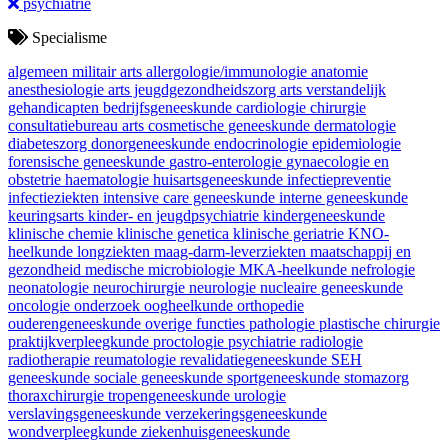
psychiatrie
Specialisme
algemeen militair arts
allergologie/immunologie
anatomie
anesthesiologie
arts jeugdgezondheidszorg
arts verstandelijk
gehandicapten
bedrijfsgeneeskunde
cardiologie
chirurgie
consultatiebureau arts
cosmetische geneeskunde
dermatologie
diabeteszorg
donorgeneeskunde
endocrinologie
epidemiologie
forensische geneeskunde
gastro-enterologie
gynaecologie en
obstetrie
haematologie
huisartsgeneeskunde
infectiepreventie
infectieziekten
intensive care geneeskunde
interne geneeskunde
keuringsarts
kinder- en jeugdpsychiatrie
kindergeneeskunde
klinische chemie
klinische genetica
klinische geriatrie
KNO-
heelkunde
longziekten
maag-darm-leverziekten
maatschappij en
gezondheid
medische microbiologie
MKA-heelkunde
nefrologie
neonatologie
neurochirurgie
neurologie
nucleaire geneeskunde
oncologie
onderzoek
oogheelkunde
orthopedie
ouderengeneeskunde
overige functies
pathologie
plastische chirurgie
praktijkverpleegkunde
proctologie
psychiatrie
radiologie
radiotherapie
reumatologie
revalidatiegeneeskunde
SEH
geneeskunde
sociale geneeskunde
sportgeneeskunde
stomazorg
thoraxchirurgie
tropengeneeskunde
urologie
verslavingsgeneeskunde
verzekeringsgeneeskunde
wondverpleegkunde
ziekenhuisgeneeskunde