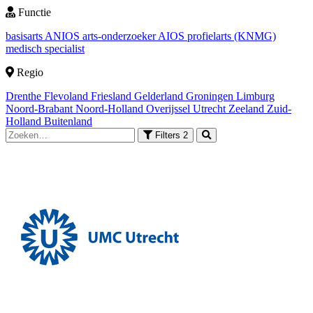
Functie
basisarts
ANIOS
arts-onderzoeker
AIOS
profielarts (KNMG)
medisch specialist
Regio
Drenthe
Flevoland
Friesland
Gelderland
Groningen
Limburg
Noord-Brabant
Noord-Holland
Overijssel
Utrecht
Zeeland
Zuid-
Holland
Buitenland
Filters
2