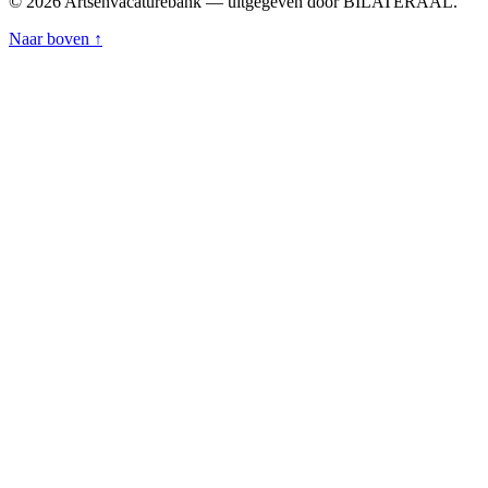
© 2026 Artsenvacaturebank — uitgegeven door BILATERAAL.
Naar boven ↑