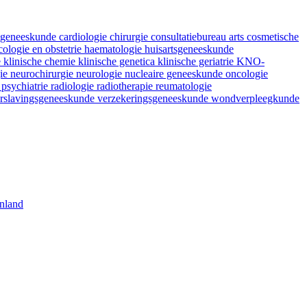
fsgeneeskunde
cardiologie
chirurgie
consultatiebureau arts
cosmetische
ologie en obstetrie
haematologie
huisartsgeneeskunde
e
klinische chemie
klinische genetica
klinische geriatrie
KNO-
gie
neurochirurgie
neurologie
nucleaire geneeskunde
oncologie
e
psychiatrie
radiologie
radiotherapie
reumatologie
rslavingsgeneeskunde
verzekeringsgeneeskunde
wondverpleegkunde
nland