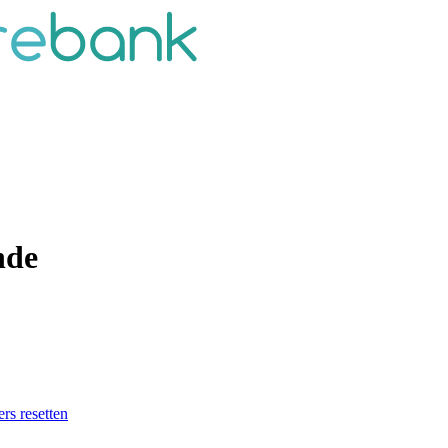
nde
ers resetten