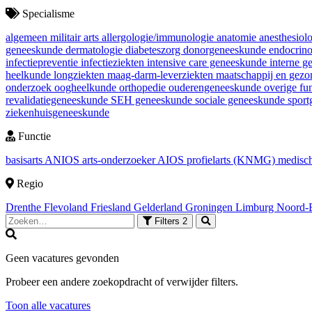
Specialisme
algemeen militair arts
allergologie/immunologie
anatomie
anesthesiol
geneeskunde
dermatologie
diabeteszorg
donorgeneeskunde
endocrin
infectiepreventie
infectieziekten
intensive care geneeskunde
interne 
heelkunde
longziekten
maag-darm-leverziekten
maatschappij en gez
onderzoek
oogheelkunde
orthopedie
ouderengeneeskunde
overige fu
revalidatiegeneeskunde
SEH geneeskunde
sociale geneeskunde
spor
ziekenhuisgeneeskunde
Functie
basisarts
ANIOS
arts-onderzoeker
AIOS
profielarts (KNMG)
medisch
Regio
Drenthe
Flevoland
Friesland
Gelderland
Groningen
Limburg
Noord-
Filters
2
Geen vacatures gevonden
Probeer een andere zoekopdracht of verwijder filters.
Toon alle vacatures