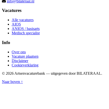
info@bilateraal.nl
Vacatures
Alle vacatures
AIOS
ANIOS / basisarts
Medisch specialist
Info
Over ons
Vacature plaatsen
Disclaimer
Cookieverklaring
© 2026 Artsenvacaturebank — uitgegeven door BILATERAAL.
Naar boven ↑