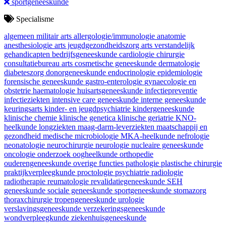
sportgeneeskunde
Specialisme
algemeen militair arts
allergologie/immunologie
anatomie
anesthesiologie
arts jeugdgezondheidszorg
arts verstandelijk
gehandicapten
bedrijfsgeneeskunde
cardiologie
chirurgie
consultatiebureau arts
cosmetische geneeskunde
dermatologie
diabeteszorg
donorgeneeskunde
endocrinologie
epidemiologie
forensische geneeskunde
gastro-enterologie
gynaecologie en
obstetrie
haematologie
huisartsgeneeskunde
infectiepreventie
infectieziekten
intensive care geneeskunde
interne geneeskunde
keuringsarts
kinder- en jeugdpsychiatrie
kindergeneeskunde
klinische chemie
klinische genetica
klinische geriatrie
KNO-
heelkunde
longziekten
maag-darm-leverziekten
maatschappij en
gezondheid
medische microbiologie
MKA-heelkunde
nefrologie
neonatologie
neurochirurgie
neurologie
nucleaire geneeskunde
oncologie
onderzoek
oogheelkunde
orthopedie
ouderengeneeskunde
overige functies
pathologie
plastische chirurgie
praktijkverpleegkunde
proctologie
psychiatrie
radiologie
radiotherapie
reumatologie
revalidatiegeneeskunde
SEH
geneeskunde
sociale geneeskunde
sportgeneeskunde
stomazorg
thoraxchirurgie
tropengeneeskunde
urologie
verslavingsgeneeskunde
verzekeringsgeneeskunde
wondverpleegkunde
ziekenhuisgeneeskunde