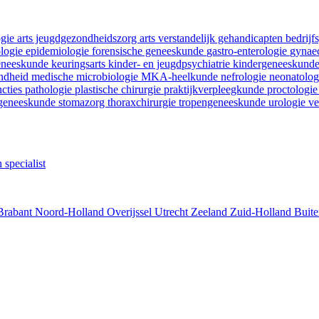
ogie
arts jeugdgezondheidszorg
arts verstandelijk gehandicapten
bedrij
ologie
epidemiologie
forensische geneeskunde
gastro-enterologie
gynaec
geneeskunde
keuringsarts
kinder- en jeugdpsychiatrie
kindergeneeskund
ondheid
medische microbiologie
MKA-heelkunde
nefrologie
neonatolo
ncties
pathologie
plastische chirurgie
praktijkverpleegkunde
proctologi
tgeneeskunde
stomazorg
thoraxchirurgie
tropengeneeskunde
urologie
ve
 specialist
Brabant
Noord-Holland
Overijssel
Utrecht
Zeeland
Zuid-Holland
Buite