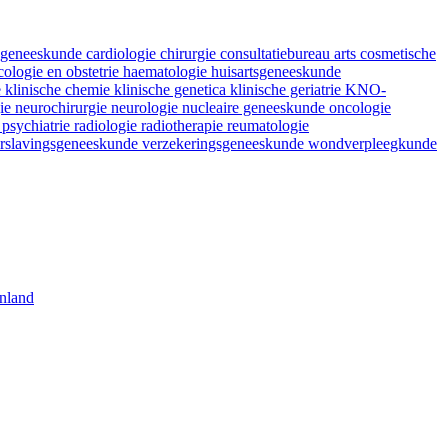
fsgeneeskunde
cardiologie
chirurgie
consultatiebureau arts
cosmetische
ologie en obstetrie
haematologie
huisartsgeneeskunde
e
klinische chemie
klinische genetica
klinische geriatrie
KNO-
gie
neurochirurgie
neurologie
nucleaire geneeskunde
oncologie
e
psychiatrie
radiologie
radiotherapie
reumatologie
rslavingsgeneeskunde
verzekeringsgeneeskunde
wondverpleegkunde
nland