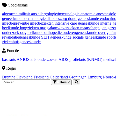
Specialisme
algemeen militair arts
allergologie/immunologie
anatomie
anesthesiol
geneeskunde
dermatologie
diabeteszorg
donorgeneeskunde
endocrin
infectiepreventie
infectieziekten
intensive care geneeskunde
interne 
heelkunde
longziekten
maag-darm-leverziekten
maatschappij en gez
onderzoek
oogheelkunde
orthopedie
ouderengeneeskunde
overige fu
revalidatiegeneeskunde
SEH geneeskunde
sociale geneeskunde
spor
ziekenhuisgeneeskunde
Functie
basisarts
ANIOS
arts-onderzoeker
AIOS
profielarts (KNMG)
medisch
Regio
Drenthe
Flevoland
Friesland
Gelderland
Groningen
Limburg
Noord-
Filters
2