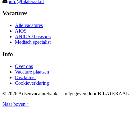
info@bilateraal.nl
Vacatures
Alle vacatures
AIOS
ANIOS / basisarts
Medisch specialist
Info
Over ons
Vacature plaatsen
Disclaimer
Cookieverklaring
© 2026 Artsenvacaturebank — uitgegeven door BILATERAAL.
Naar boven ↑