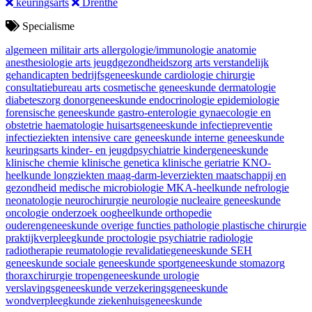
keuringsarts
Drenthe
Specialisme
algemeen militair arts
allergologie/immunologie
anatomie
anesthesiologie
arts jeugdgezondheidszorg
arts verstandelijk
gehandicapten
bedrijfsgeneeskunde
cardiologie
chirurgie
consultatiebureau arts
cosmetische geneeskunde
dermatologie
diabeteszorg
donorgeneeskunde
endocrinologie
epidemiologie
forensische geneeskunde
gastro-enterologie
gynaecologie en
obstetrie
haematologie
huisartsgeneeskunde
infectiepreventie
infectieziekten
intensive care geneeskunde
interne geneeskunde
keuringsarts
kinder- en jeugdpsychiatrie
kindergeneeskunde
klinische chemie
klinische genetica
klinische geriatrie
KNO-
heelkunde
longziekten
maag-darm-leverziekten
maatschappij en
gezondheid
medische microbiologie
MKA-heelkunde
nefrologie
neonatologie
neurochirurgie
neurologie
nucleaire geneeskunde
oncologie
onderzoek
oogheelkunde
orthopedie
ouderengeneeskunde
overige functies
pathologie
plastische chirurgie
praktijkverpleegkunde
proctologie
psychiatrie
radiologie
radiotherapie
reumatologie
revalidatiegeneeskunde
SEH
geneeskunde
sociale geneeskunde
sportgeneeskunde
stomazorg
thoraxchirurgie
tropengeneeskunde
urologie
verslavingsgeneeskunde
verzekeringsgeneeskunde
wondverpleegkunde
ziekenhuisgeneeskunde