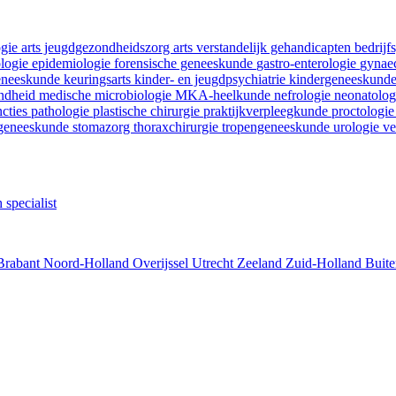
ogie
arts jeugdgezondheidszorg
arts verstandelijk gehandicapten
bedrij
ologie
epidemiologie
forensische geneeskunde
gastro-enterologie
gynaec
geneeskunde
keuringsarts
kinder- en jeugdpsychiatrie
kindergeneeskund
ondheid
medische microbiologie
MKA-heelkunde
nefrologie
neonatolo
ncties
pathologie
plastische chirurgie
praktijkverpleegkunde
proctologi
tgeneeskunde
stomazorg
thoraxchirurgie
tropengeneeskunde
urologie
ve
 specialist
Brabant
Noord-Holland
Overijssel
Utrecht
Zeeland
Zuid-Holland
Buite