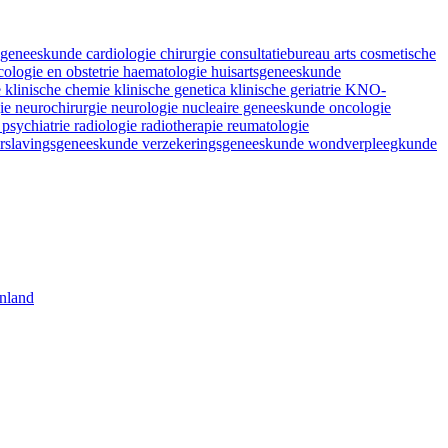
fsgeneeskunde
cardiologie
chirurgie
consultatiebureau arts
cosmetische
ologie en obstetrie
haematologie
huisartsgeneeskunde
e
klinische chemie
klinische genetica
klinische geriatrie
KNO-
gie
neurochirurgie
neurologie
nucleaire geneeskunde
oncologie
e
psychiatrie
radiologie
radiotherapie
reumatologie
rslavingsgeneeskunde
verzekeringsgeneeskunde
wondverpleegkunde
nland