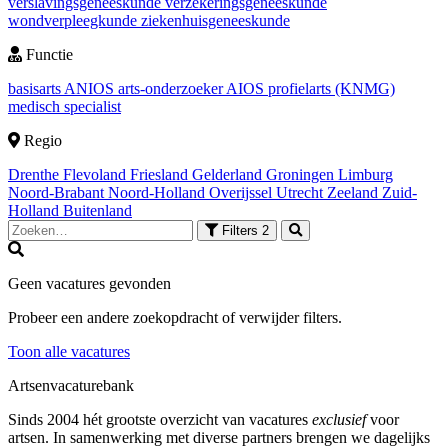
verslavingsgeneeskunde
verzekeringsgeneeskunde
wondverpleegkunde
ziekenhuisgeneeskunde
Functie
basisarts
ANIOS
arts-onderzoeker
AIOS
profielarts (KNMG)
medisch specialist
Regio
Drenthe
Flevoland
Friesland
Gelderland
Groningen
Limburg
Noord-Brabant
Noord-Holland
Overijssel
Utrecht
Zeeland
Zuid-
Holland
Buitenland
Filters
2
Geen vacatures gevonden
Probeer een andere zoekopdracht of verwijder filters.
Toon alle vacatures
Artsenvacaturebank
Sinds 2004 hét grootste overzicht van vacatures
exclusief
voor
artsen. In samenwerking met diverse partners brengen we dagelijks