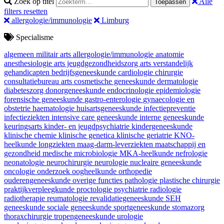
Zoek op titel
Alle
Toepassen
filters resetten
allergologie/immunologie
Limburg
Specialisme
algemeen militair arts
allergologie/immunologie
anatomie
anesthesiologie
arts jeugdgezondheidszorg
arts verstandelijk
gehandicapten
bedrijfsgeneeskunde
cardiologie
chirurgie
consultatiebureau arts
cosmetische geneeskunde
dermatologie
diabeteszorg
donorgeneeskunde
endocrinologie
epidemiologie
forensische geneeskunde
gastro-enterologie
gynaecologie en
obstetrie
haematologie
huisartsgeneeskunde
infectiepreventie
infectieziekten
intensive care geneeskunde
interne geneeskunde
keuringsarts
kinder- en jeugdpsychiatrie
kindergeneeskunde
klinische chemie
klinische genetica
klinische geriatrie
KNO-
heelkunde
longziekten
maag-darm-leverziekten
maatschappij en
gezondheid
medische microbiologie
MKA-heelkunde
nefrologie
neonatologie
neurochirurgie
neurologie
nucleaire geneeskunde
oncologie
onderzoek
oogheelkunde
orthopedie
ouderengeneeskunde
overige functies
pathologie
plastische chirurgie
praktijkverpleegkunde
proctologie
psychiatrie
radiologie
radiotherapie
reumatologie
revalidatiegeneeskunde
SEH
geneeskunde
sociale geneeskunde
sportgeneeskunde
stomazorg
thoraxchirurgie
tropengeneeskunde
urologie