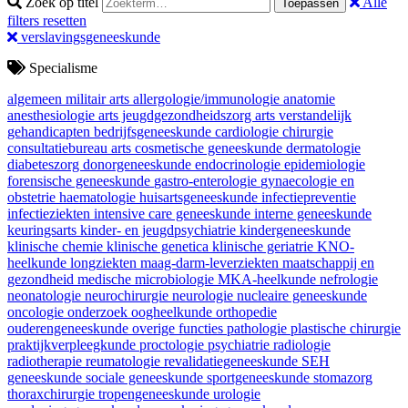
Zoek op titel
Alle
Toepassen
filters resetten
verslavingsgeneeskunde
Specialisme
algemeen militair arts
allergologie/immunologie
anatomie
anesthesiologie
arts jeugdgezondheidszorg
arts verstandelijk
gehandicapten
bedrijfsgeneeskunde
cardiologie
chirurgie
consultatiebureau arts
cosmetische geneeskunde
dermatologie
diabeteszorg
donorgeneeskunde
endocrinologie
epidemiologie
forensische geneeskunde
gastro-enterologie
gynaecologie en
obstetrie
haematologie
huisartsgeneeskunde
infectiepreventie
infectieziekten
intensive care geneeskunde
interne geneeskunde
keuringsarts
kinder- en jeugdpsychiatrie
kindergeneeskunde
klinische chemie
klinische genetica
klinische geriatrie
KNO-
heelkunde
longziekten
maag-darm-leverziekten
maatschappij en
gezondheid
medische microbiologie
MKA-heelkunde
nefrologie
neonatologie
neurochirurgie
neurologie
nucleaire geneeskunde
oncologie
onderzoek
oogheelkunde
orthopedie
ouderengeneeskunde
overige functies
pathologie
plastische chirurgie
praktijkverpleegkunde
proctologie
psychiatrie
radiologie
radiotherapie
reumatologie
revalidatiegeneeskunde
SEH
geneeskunde
sociale geneeskunde
sportgeneeskunde
stomazorg
thoraxchirurgie
tropengeneeskunde
urologie