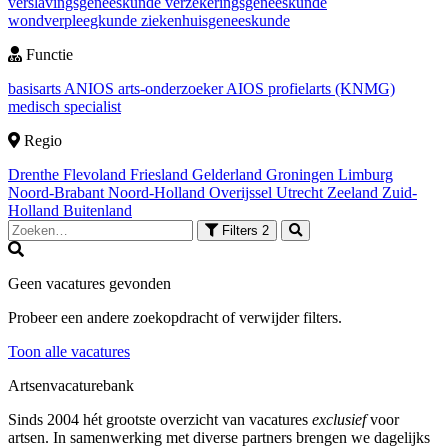
verslavingsgeneeskunde
verzekeringsgeneeskunde
wondverpleegkunde
ziekenhuisgeneeskunde
Functie
basisarts
ANIOS
arts-onderzoeker
AIOS
profielarts (KNMG)
medisch specialist
Regio
Drenthe
Flevoland
Friesland
Gelderland
Groningen
Limburg
Noord-Brabant
Noord-Holland
Overijssel
Utrecht
Zeeland
Zuid-
Holland
Buitenland
Filters
2
Geen vacatures gevonden
Probeer een andere zoekopdracht of verwijder filters.
Toon alle vacatures
Artsenvacaturebank
Sinds 2004 hét grootste overzicht van vacatures
exclusief
voor
artsen. In samenwerking met diverse partners brengen we dagelijks