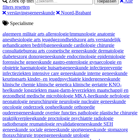
Zoek op titel
Alle
Toepassen
filters resetten
verslavingsgeneeskunde
Noord-Brabant
Specialisme
algemeen militair arts
allergologie/immunologie
anatomie
anesthesiologie
arts jeugdgezondheidszorg
arts verstandelijk
gehandicapten
bedrijfsgeneeskunde
cardiologie
chirurgie
consultatiebureau arts
cosmetische geneeskunde
dermatologie
diabeteszorg
donorgeneeskunde
endocrinologie
epidemiologie
forensische geneeskunde
gastro-enterologie
gynaecologie en
obstetrie
haematologie
huisartsgeneeskunde
infectiepreventie
infectieziekten
intensive care geneeskunde
interne geneeskunde
keuringsarts
kinder- en jeugdpsychiatrie
kindergeneeskunde
klinische chemie
klinische genetica
klinische geriatrie
KNO-
heelkunde
longziekten
maag-darm-leverziekten
maatschappij en
gezondheid
medische microbiologie
MKA-heelkunde
nefrologie
neonatologie
neurochirurgie
neurologie
nucleaire geneeskunde
oncologie
onderzoek
oogheelkunde
orthopedie
ouderengeneeskunde
overige functies
pathologie
plastische chirurgie
praktijkverpleegkunde
proctologie
psychiatrie
radiologie
radiotherapie
reumatologie
revalidatiegeneeskunde
SEH
geneeskunde
sociale geneeskunde
sportgeneeskunde
stomazorg
thoraxchirurgie
tropengeneeskunde
urologie