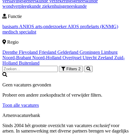
verslavingsgeneeskunde
verzekeringsgeneeskunde
wondverpleegkunde
ziekenhuisgeneeskunde
Functie
basisarts
ANIOS
arts-onderzoeker
AIOS
profielarts (KNMG)
medisch specialist
Regio
Drenthe
Flevoland
Friesland
Gelderland
Groningen
Limburg
Noord-Brabant
Noord-Holland
Overijssel
Utrecht
Zeeland
Zuid-
Holland
Buitenland
Filters
2
Geen vacatures gevonden
Probeer een andere zoekopdracht of verwijder filters.
Toon alle vacatures
Artsenvacaturebank
Sinds 2004 hét grootste overzicht van vacatures
exclusief
voor
artsen. In samenwerking met diverse partners brengen we dagelijks